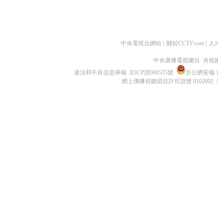
中央電視台網站
|
關於CCTV.com
|
人
中央廣播電視總台 央視
違法和不良信息舉報
京ICP證060535號
京公網安備 11
網上傳播視聽節目許可證號 0102002