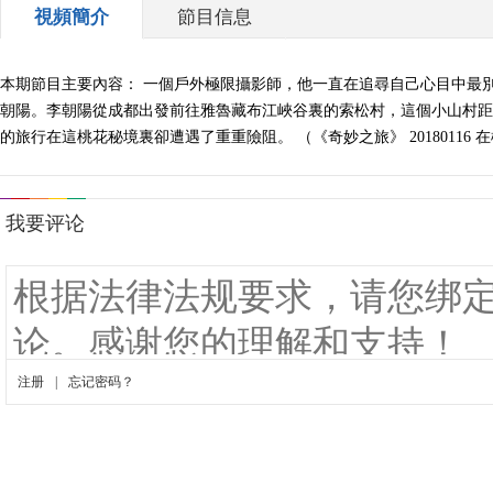
視頻簡介
節目信息
本期節目主要內容： 一個戶外極限攝影師，他一直在追尋自己心目中最
朝陽。李朝陽從成都出發前往雅魯藏布江峽谷裏的索松村，這個小山村距
的旅行在這桃花秘境裏卻遭遇了重重險阻。 （《奇妙之旅》 20180116