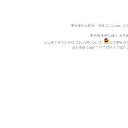
中央電視台網站
|
關於CCTV.com
|
人
中央廣播電視總台 央視
違法和不良信息舉報
京ICP證060535號
京公網安備 11
網上傳播視聽節目許可證號 0102002