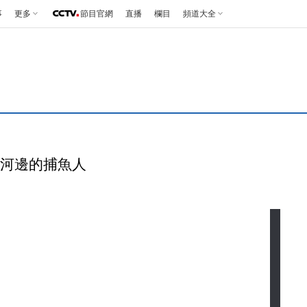
事
更多
節目官網
直播
欄目
頻道大全
湄公河邊的捕魚人