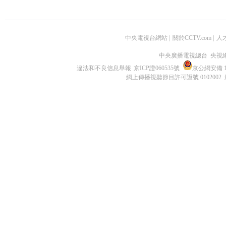
中央電視台網站
|
關於CCTV.com
|
人
中央廣播電視總台 央視
違法和不良信息舉報
京ICP證060535號
京公網安備 11
網上傳播視聽節目許可證號 0102002