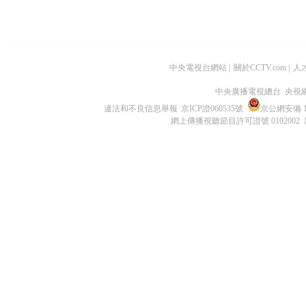
中央電視台網站
|
關於CCTV.com
|
人
中央廣播電視總台 央視
違法和不良信息舉報
京ICP證060535號
京公網安備 11
網上傳播視聽節目許可證號 0102002