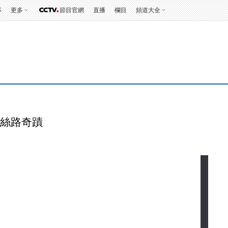
事
更多
節目官網
直播
欄目
頻道大全
探秘絲路奇蹟