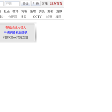
客服
設為首頁
登錄
註冊
城
社區
微博
博客
論壇
訪談
郵箱
游戲
畫片
公開課
播客
|
CCTV
頻道
欄目
春晚紀錄片尋人
中國網絡視頻盛典
打開CBox精彩立現