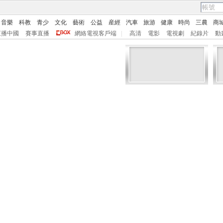
音樂
科教
青少
文化
藝術
公益
産經
汽車
旅游
健康
時尚
三農
商
直播中國
賽事直播
網絡電視客戶端
|
高清
電影
電視劇
紀錄片
動