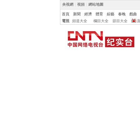
央視網
|
視頻
|
網站地圖
首頁
新聞
經濟
體育
綜藝
春晚
戲曲
電視
頻道大全
欄目大全
節目大全