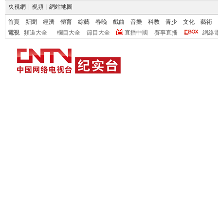
央視網
|
視頻
|
網站地圖
首頁
新聞
經濟
體育
綜藝
春晚
戲曲
音樂
科教
青少
文化
藝術
電視
頻道大全
欄目大全
節目大全
直播中國
賽事直播
網絡