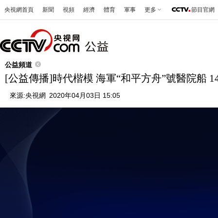
央視網首頁
新聞
視頻
經濟
體育
軍事
更多
節目官網
公益頻道
[公益傳播]時代楷模 海軍“和平方舟”號醫院船 1
來源:
央視網
2020年04月03日 15:05