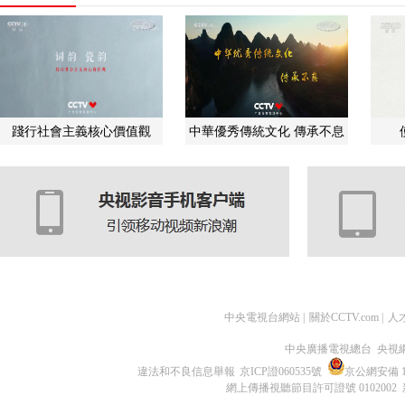
踐行社會主義核心價值觀
中華優秀傳統文化 傳承不息
中央電視台網站
|
關於CCTV.com
|
人
中央廣播電視總台 央視
違法和不良信息舉報
京ICP證060535號
京公網安備 11
網上傳播視聽節目許可證號 0102002