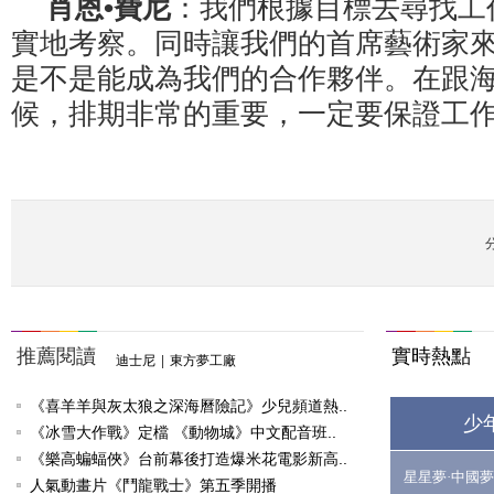
肖恩•費尼
：我們根據目標去尋找工
實地考察。同時讓我們的首席藝術家
是不是能成為我們的合作夥伴。在跟
候，排期非常的重要，一定要保證工
推薦閱讀
實時熱點
迪士尼
|
東方夢工廠
《喜羊羊與灰太狼之深海曆險記》少兒頻道熱..
少
《冰雪大作戰》定檔 《動物城》中文配音班..
《樂高蝙蝠俠》台前幕後打造爆米花電影新高..
星星夢·中國夢
人氣動畫片《鬥龍戰士》第五季開播