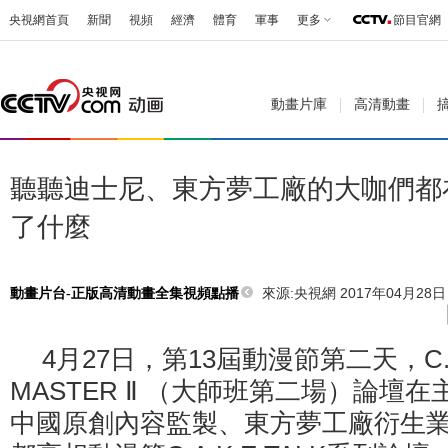
央視網首頁
新聞
視頻
經濟
體育
軍事
更多
節目官網
動畫片庫
高清動畫
聽聽迪士尼、東方夢工廠的大咖們都
了什麼
來源:
央視網 2017年04月28日 
動畫片台-正版高清動畫全集視頻點播
4月27日，第13屆動漫節第二天，C.A.
MASTER Ⅱ （大師班第二場）論壇
中國原創內容監製、東方夢工廠衍生