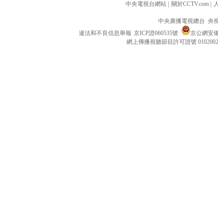
中央電視台網站
|
關於CCTV.com
|
中央廣播電視總台 央
違法和不良信息舉報
京ICP證060535號
京公網安備 1
網上傳播視聽節目許可證號 010200