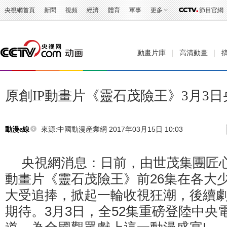
央視網首頁
新聞
視頻
經濟
體育
軍事
更多
節目官網
動畫片庫
高清動畫
原創IP動畫片《靈石茂險王》3月3
來源:
中國動漫産業網 2017年03月15日 10:03
動漫e線
央視網消息：日前，由世茂集團匠心
動畫片《靈石茂險王》前26集在各大
大受追捧，掀起一輪收視狂潮，後續
期待。3月3日，全52集重磅登陸中央