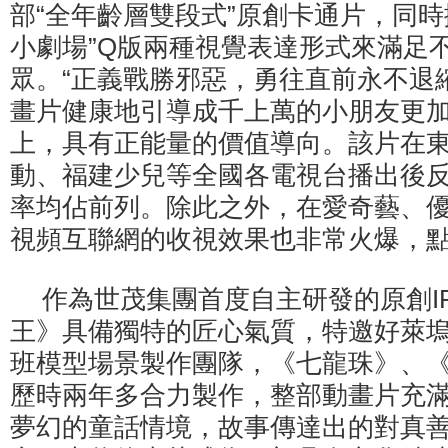
部“全年齡層雙段式”原創卡通片，同時擁
小劇場”Q版兩種視覺表達形式來滿足
眾。“正義戰勝邪惡，勇往直前永不退
畫片健康地引導成千上萬的小朋友更
上，具有正能量的價值導向。該片在
動、福建少兒等全國各電視台播出後
率均佔前列。除此之外，在愛奇藝、優
視頻互聯網的收視效果也非常火爆，
作為世茂集團首度自主研發的原創I
王》具備獨特的匠心氣質，特邀好萊
班模型場景製作團隊，《七龍珠》、
歷時兩年多合力製作，整部動畫片充
夢幻的童話情境，故事傳達出的對真