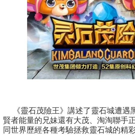
《靈石茂險王》講述了靈石城遭遇
賢者能量的兄妹還有大茂、淘淘聯手
同世界歷經各種考驗拯救靈石城的精