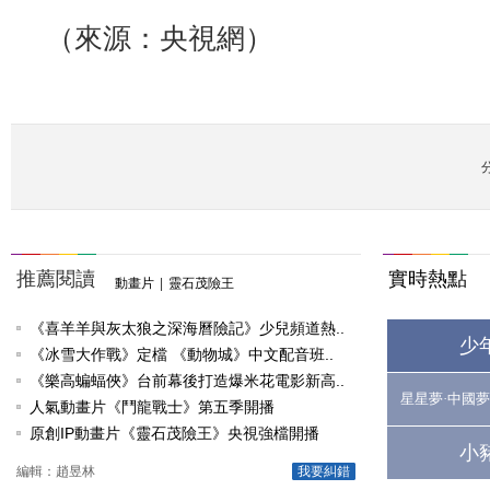
（來源：央視網）
推薦閱讀
實時熱點
動畫片
|
靈石茂險王
《喜羊羊與灰太狼之深海曆險記》少兒頻道熱..
少
《冰雪大作戰》定檔 《動物城》中文配音班..
《樂高蝙蝠俠》台前幕後打造爆米花電影新高..
星星夢·中國夢
人氣動畫片《鬥龍戰士》第五季開播
原創IP動畫片《靈石茂險王》央視強檔開播
小
編輯：趙昱林
我要糾錯