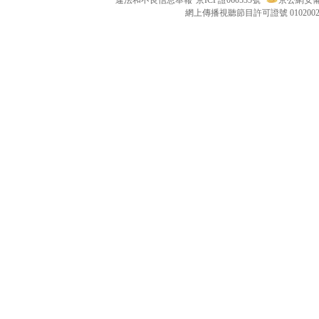
違法和不良信息舉報
京ICP證060535號
京公網安備 1
網上傳播視聽節目許可證號 010200