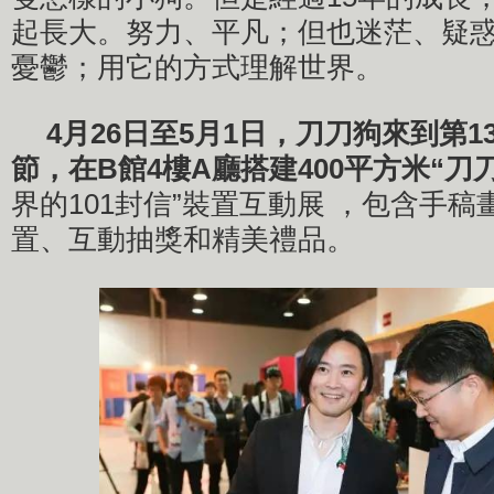
起長大。努力、平凡；但也迷茫、疑
憂鬱；用它的方式理解世界。
4月26日至5月1日，刀刀狗來到第
節，在B館4樓A廳搭建400平方米“刀
界的101封信”裝置互動展 ，包含手
置、互動抽獎和精美禮品。