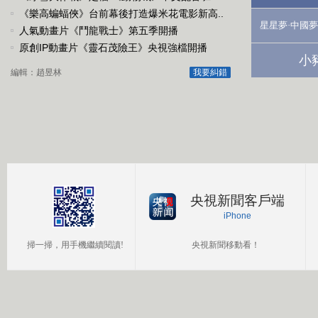
《樂高蝙蝠俠》台前幕後打造爆米花電影新高..
星星夢·中國夢
人氣動畫片《鬥龍戰士》第五季開播
原創IP動畫片《靈石茂險王》央視強檔開播
小
編輯：趙昱林
我要糾錯
央視新聞客戶端
iPhone
掃一掃，用手機繼續閱讀!
央視新聞移動看！