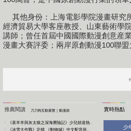
其他身份：上海電影學院漫畫研究
經濟貿易大學客座教授、山東藝術學
講師；曾任首屆中國國際動漫創意産
漫畫大賽評委；兩岸原創動漫100聯
推薦閱讀
實時熱點
刀刀狗互動展覽
|
動漫節
《喜羊羊與灰太狼之深海曆險記》少兒頻道熱..
少
《冰雪大作戰》定檔 《動物城》中文配音班..