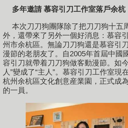
多年邀請 慕容引刀工作室落戶余杭
本次刀刀狗團隊除了把刀刀狗十五
外，還帶來了另外一個好消息：慕容
州市余杭區。無論刀刀狗還是慕容引
漫節的老朋友了。自2005年首屆中國
容引刀就帶着刀刀狗做客動漫節。如今
人”變成了“主人”。慕容引刀工作室現
杭州余杭區文化創意産業園，正式成
的一員。