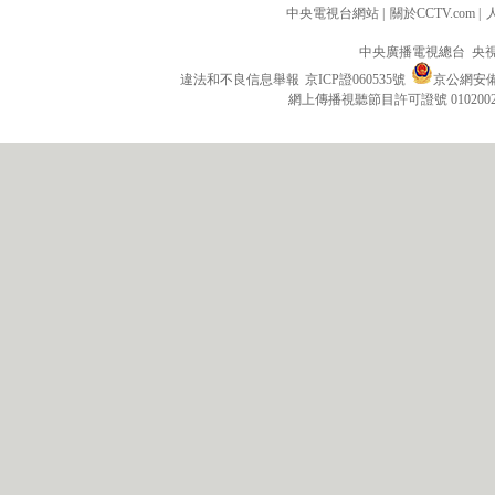
中央電視台網站
|
關於CCTV.com
|
中央廣播電視總台 央
違法和不良信息舉報
京ICP證060535號
京公網安備 1
網上傳播視聽節目許可證號 010200