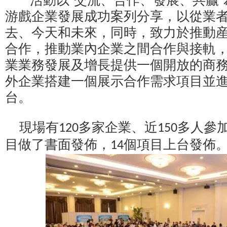
活動以“交流、合作、發展、共贏”
游戲企業發展成功案列分享，以從業
去、今天和未來，同時，致力於推動
合作，推動業內企業之間合作與接軌
業業務發展及增長提供一個開放的商
外企業搭建一個展示合作需求項目並
台。
現場有
多家企業、近
多人參
120
150
目做了書面發佈，
個項目上台發佈
14