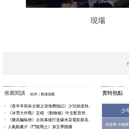
現場
推薦閱讀
實時熱點
杭州
|
動漫游戲
《喜羊羊與灰太狼之深海曆險記》少兒頻道熱..
少
《冰雪大作戰》定檔 《動物城》中文配音班..
《樂高蝙蝠俠》台前幕後打造爆米花電影新高..
星星夢·中國夢
人氣動畫片《鬥龍戰士》第五季開播