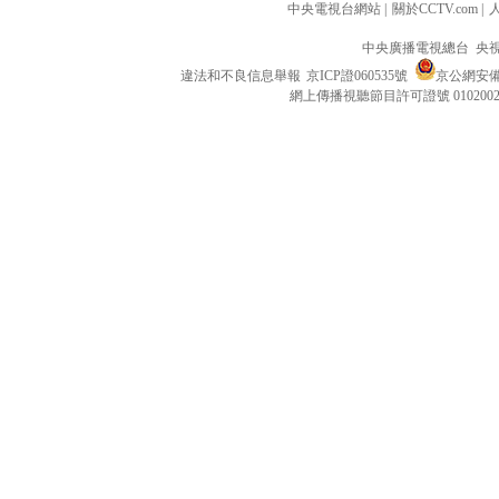
中央電視台網站
|
關於CCTV.com
|
中央廣播電視總台 央
違法和不良信息舉報
京ICP證060535號
京公網安備 1
網上傳播視聽節目許可證號 010200