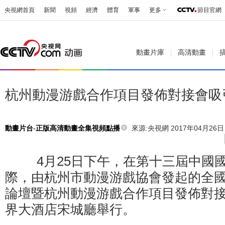
央視網首頁
新聞
視頻
經濟
體育
軍事
更多
節目官網
動畫片庫
高清動畫
杭州動漫游戲合作項目發佈對接會吸
來源:
央視網 2017年04月26日 
動畫片台-正版高清動畫全集視頻點播
4月25日下午，在第十三屆中國國
際，由杭州市動漫游戲協會發起的全
論壇暨杭州動漫游戲合作項目發佈對
界大酒店宋城廳舉行。