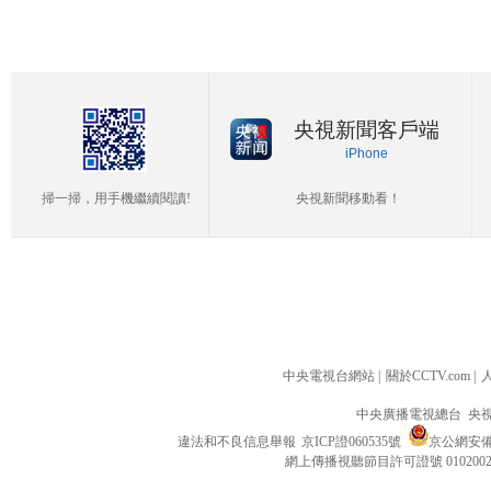
央視新聞客戶端
iPhone
掃一掃，用手機繼續閱讀!
央視新聞移動看！
中央電視台網站
|
關於CCTV.com
|
中央廣播電視總台 央
違法和不良信息舉報
京ICP證060535號
京公網安備 1
網上傳播視聽節目許可證號 010200