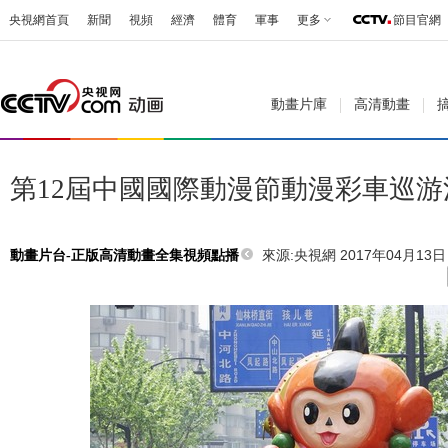
央視網首頁
新聞
視頻
經濟
體育
軍事
更多
節目官網
動畫片庫
高清動畫
第12屆中國國際動漫節動漫彩車巡游
來源:
央視網 2017年04月13日 
動畫片台-正版高清動畫全集視頻點播