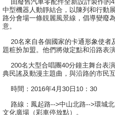
由廢舊汽車零配件全新設計製作的4
中型機器人動靜結合，以陳列和行動
路分會場一條靚麗風景線，倡導變廢
意。
20名來自各個國家的卡通形象使者
題粧扮加盟。他們將做定點和沿路表
200名大型合唱團40分鐘主舞台表
典民謠及動漫主題曲，與沿路的市民
時間：2016年4月30日10：30
路線：鳳起路-->中山北路-->環城北路
文化廣場（彩車停放點）。