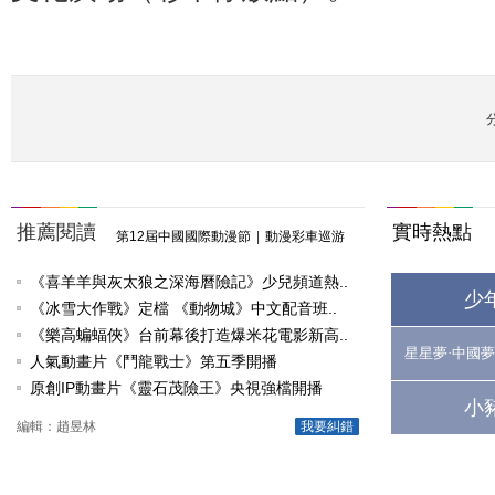
推薦閱讀
實時熱點
第12屆中國國際動漫節
|
動漫彩車巡游
《喜羊羊與灰太狼之深海曆險記》少兒頻道熱..
少
《冰雪大作戰》定檔 《動物城》中文配音班..
《樂高蝙蝠俠》台前幕後打造爆米花電影新高..
星星夢·中國夢
人氣動畫片《鬥龍戰士》第五季開播
原創IP動畫片《靈石茂險王》央視強檔開播
小
編輯：趙昱林
我要糾錯