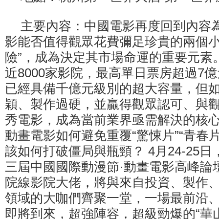
主要內容：中國電影再度回到內容
影能否值得觀眾花費彌足珍貴的兩個小
險”，成為決定其市場命運的重要元素
近8000家影院，最高單日票房超過7
已經具備千億元級別的超大容量，但
穎、製作過硬，並贏得觀眾認可、與
秀電影，成為當前業界亟需解決的核
動畫電影如何避免重覆“驚悚片”“青春
該如何打破僵局與瓶頸？ 4月24-25
三屆中國國際動漫節·動畫電影高峰論
院線影院大佬，將與來自投資、製作
領域的大咖們齊聚一堂，一場最前沿
即將到來，超強陣容，超級勁爆的“華