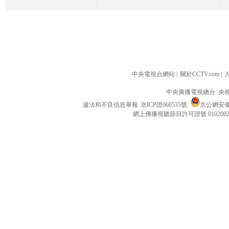
中央電視台網站
|
關於CCTV.com
|
中央廣播電視總台 央
違法和不良信息舉報
京ICP證060535號
京公網安備 1
網上傳播視聽節目許可證號 010200