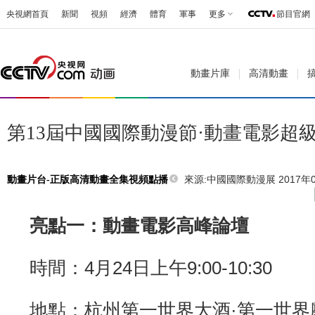
央視網首頁
新聞
視頻
經濟
體育
軍事
更多
節目官網
動畫片庫
高清動畫
第13屆中國國際動漫節·動畫電影超
來源:
中國國際動漫展 2017年04
動畫片台-正版高清動畫全集視頻點播
亮點一：動畫電影高峰論壇
時間：4月24日上午9:00-10:30
地點：杭州第一世界大酒·第一世界