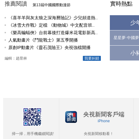
推薦閱讀
實時熱點
第13屆中國國際動漫節
《喜羊羊與灰太狼之深海曆險記》少兒頻道熱..
少
《冰雪大作戰》定檔 《動物城》中文配音班..
《樂高蝙蝠俠》台前幕後打造爆米花電影新高..
星星夢·中國夢
人氣動畫片《鬥龍戰士》第五季開播
原創IP動畫片《靈石茂險王》央視強檔開播
小
編輯：趙昱林
我要糾錯
央視新聞客戶端
iPhone
掃一掃，用手機繼續閱讀!
央視新聞移動看！