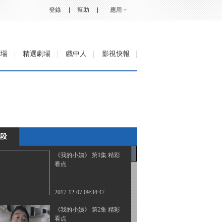
登錄
幫助
應用
劇場
精選劇場
戲中人
影視快報
段
《我的小姨》 第1集 精彩
看点
2017-12-07 09:34:47
《我的小姨》 第2集 精彩
看点