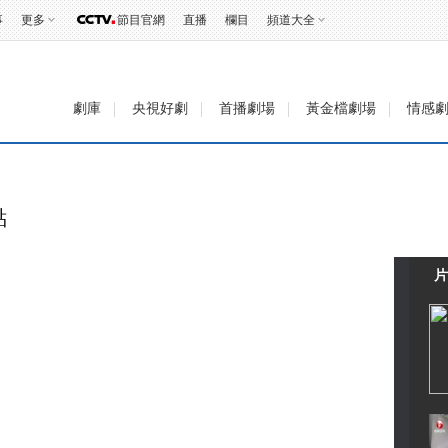
事
更多
節目官網
直播
欄目
頻道大全
劇庫
央視好劇
首播劇場
黃金檔劇場
情感
點
片