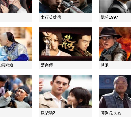
太行英雄傳
我的1997
之無間道
楚喬傳
擒狼
歡樂頌2
俺爹是臥底