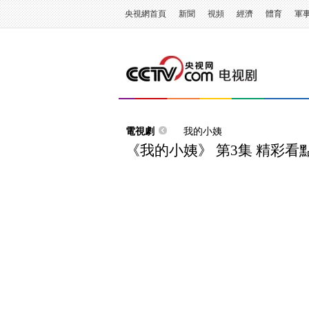
央視網首頁
新聞
視頻
經濟
體育
軍
電視劇
我的小姨
《我的小姨》 第3集 精彩看