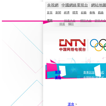
央視網
|
中國網絡電視台
|
網站地
首頁
新聞
經濟
體育
綜藝
春晚
戲曲
電視
頻道大全
欄目大全
節目大全
頻道
欄目
首頁
視
賽事回放
開幕式
頻
賽程
金牌時刻
閉幕式
運會
>