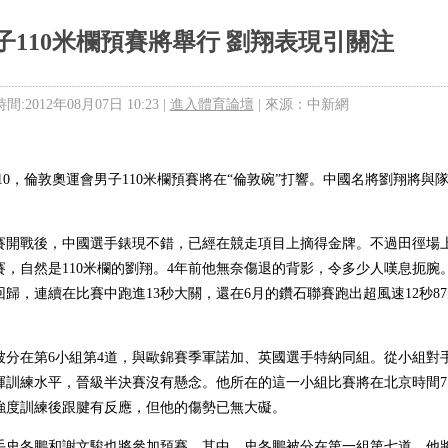
子110米欄預賽將舉行 劉翔表現引關注
:2012年08月07日 10:23 |
進入體育論壇
| 來源：中新網
0，倫敦奧運會男子110米欄預賽將在“倫敦碗”打響。中國名將劉翔將與
。
戰後，中國選手錶現不錯，已經在競走項目上摘得金牌。不過田徑場
，自然是110米欄的劉翔。4年前他無奈傷退的背影，令多少人嘆息扼腕
勢回歸，連續在比賽中跑進13秒大關，還在6月的鑽石聯賽跑出超風速12秒8
在第6小組第4道，與歐錦賽季軍諾加、英國選手特納同組。從小組對
揮訓練水平，晉級半決賽沒有懸念。他所在的這一小組比賽將在北京時間7
高強度訓練後跟腱有反應，但他的傷勢已無大礙。
冬鵬和謝文駿也將參加預賽。其中，史冬鵬被分在第一組第七道，他