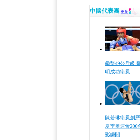
中國代表團
更多
拳擊49公斤級 
明成功衛冕
陳若琳衛冕創歷
夏季奧運會200
彩瞬間