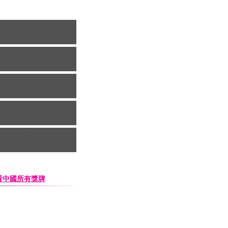
揮出色 曹忠榮摘銀創
0米跳台決賽
中國隊遺
波收穫銅牌 賽後向女
姐20公里競走遺憾摘得
子五十公里競走 中國
查看中國所有獎牌