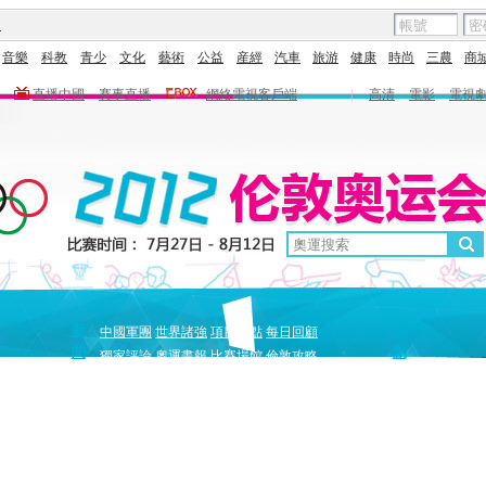
圖
音樂
科教
青少
文化
藝術
公益
産經
汽車
旅游
健康
時尚
三農
商
直播中國
賽事直播
網絡電視客戶端
|
高清
電影
電視
新
原
中國軍團
世界諸強
項目盤點
每日回顧
聞
創
獨家評論
奧運畫報
比賽場館
倫敦攻略
獨家策劃
中國驕傲
巔峰
5+北京奧運夜
全景奧運