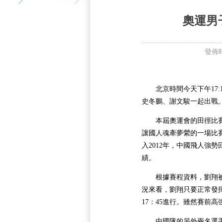
5+VIP
有獎競猜
客戶端下載
微博
奧運男
發佈時間
北京時間今天下午17:1
史冬鵬、謝文駿一起出戰
本屆奧運會的田徑比賽開
讓國人魂牽夢縈的一場比賽
入2012年，中國飛人強
績。
根據賽程資料，劉翔被分
況來看，劉翔只要正常發
17：45進行。雖然賽前
中國隊的另外兩名選手史