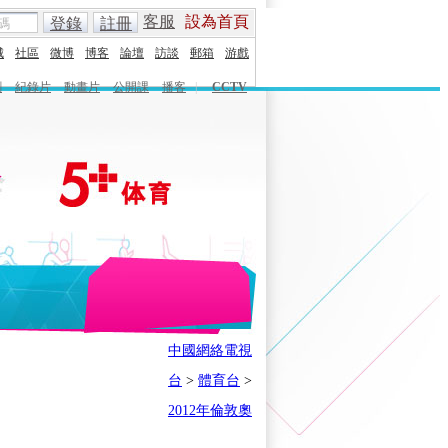
客服
設為首頁
登錄
註冊
城
社區
微博
博客
論壇
訪談
郵箱
游戲
劇
紀錄片
動畫片
公開課
播客
|
CCTV
English
Español
Français
中國網絡電視
時刻
體育之星
5+奧運下午茶
台
>
體育台
>
會
奧運風雲會
我在現場
歷史
2012年倫敦奧