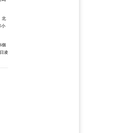
。北
容小
6個
9日凌