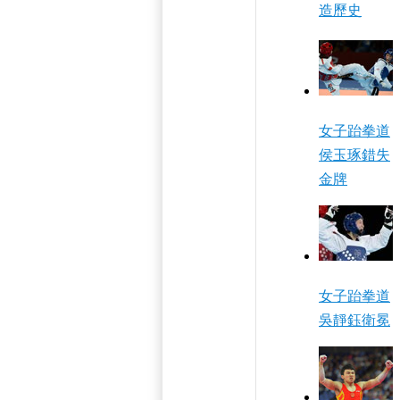
造歷史
女子跆拳道
侯玉琢錯失
金牌
女子跆拳道
吳靜鈺衛冕