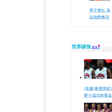
男子雙杠 馮
喆強勢奪冠
世界諸強
更多
[美國]奧運男籃
夢十成功衛冕金