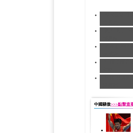
[現代五項]發
造歷史
[跳水]男子1
憾摘銀
[跆拳道]劉哮
友求婚
[田徑]切陽什
銅牌
[田徑]奧運男
隊摘銅
中國驕傲
>>>點擊