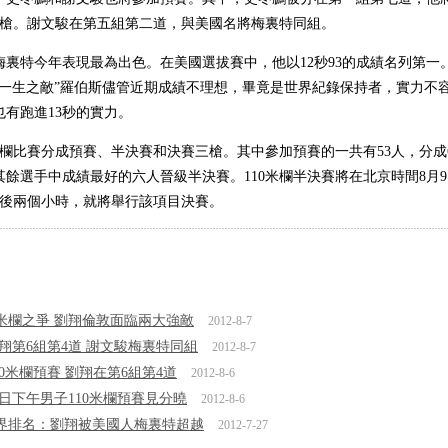
第一槍。謝文駿在第五組第二道，與美國名將梅裏特同組。
特今年表現最為出色。在美國選拔賽中，他以12秒93的成績名列第一
“一生之敵”羅伯斯儘管近期成績不理想，畢竟是世界紀錄保持者，實力不
有跑進13秒的實力。
欄比賽分成預賽、半決賽和決賽三槍。其中參加預賽的一共有53人，分成
餘選手中成績最好的六人晉級半決賽。110米欄半決賽將在北京時間8月
之後兩個小時，就將舉行該項目決賽。
0米欄之爭 劉翔倫敦面臨兩大強敵
2012-8-7
劉翔第6組第4道 謝文駿梅裏特同組
2012-8-7
110米欄預賽 劉翔在第6組第4道
2012-8-6
7日下午男子110米欄預賽見分曉
2012-8-6
世界排名：劉翔被美國人梅裏特超越
2012-7-27