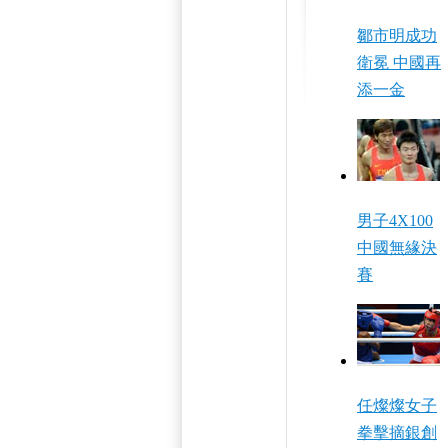
鄒市明成功
衛冕 中國再
添一金
男子4X100
中國無緣決
賽
任燦燦女子
拳擊摘銀創