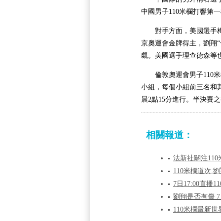
中國男子110米欄打響
對手方面，美國選手梅裏
京奧運會金牌得主，劉翔
覷。美國選手理查德森等也
倫敦奧運會男子110米
小組，每個小組前三名和其
晨2點15分進行。半決賽
相關報道：
法新社關注11
110米欄道次:
7日17:00直播
劉翔是否有傷 
110米欄最新