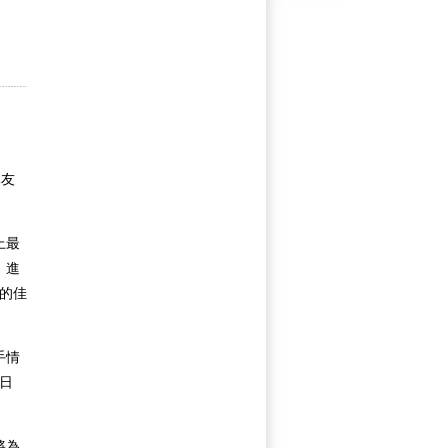
隊友
上最
。進
7的佳
手情
日
將為