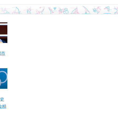
鄒市
史
金精