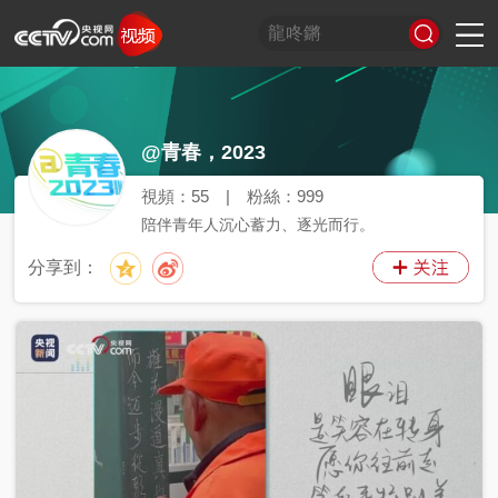
習
非
A
跟
龍
誰
奮
望
我
比
和
印
威
中
國
@青春，2023
式
凡
I
着
咚
是
進
海
的
劃
合
記
虎
國
貨
妙
十
奇
習
鏘
王
中
觀
軍
之
堂
神
山
語
年
談
主
牌
國
潮
旅
美
氣
河
視頻：
55
|
粉絲：
999
席
夢
局
圖
陪伴青年人沉心蓄力、逐光而行。
看
開
世
新
分享到：
界
炙
在
造
央
不
線
夜
劇
被
等
會
定
義
的
T
前
現
生
前
A
方
場
活
小
線
高
向
央
能
上
劇
場
神
C