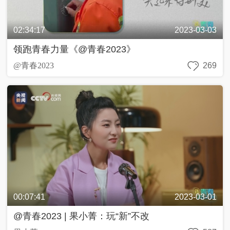
奇
C
好
T
物
V
在
網
02:34:17
2023-03-03
哪
絡
春
领跑青春力量《@青春2023》
晚
@青春2023
269
源
動
中
兩
青
美
@
國
會
年
好
青
追
説
生
春
追
活
，
追
私
2
2
享
0
行
0
家
2
進
2
3
2
4
0
2
3
中
輿
00:07:41
2023-03-01
最
熱
嗨
@青春2023 | 果小菁：玩“新”不改
評
！
好