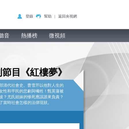
登錄
幫助
|
返回央視網
聽音
熱播榜
微視頻
列節目《紅樓夢》
部清代社會史。曹雪芹以他對人生的
女性和平民的悲劇與犧牲！甄英蓮被
波？尤氏姐妹的慘死應該誰來負責？
了當時社會怎樣的法律現狀。