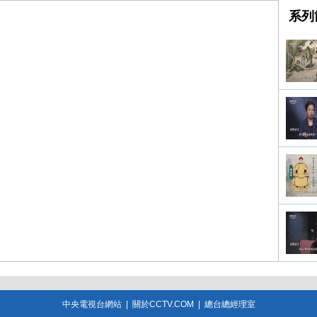
系列
中央電視台網站
|
關於CCTV.COM
|
總台總經理室