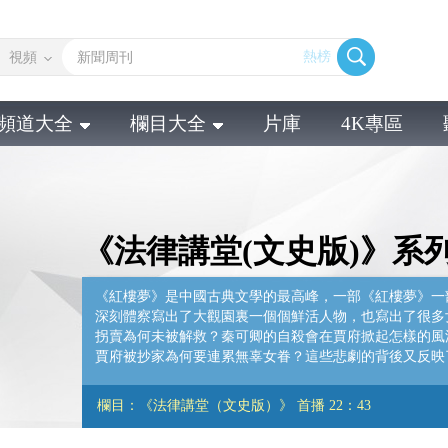
視頻
熱榜
頻道大全
欄目大全
片庫
4K專區
《法律講堂(文史版)》系
《紅樓夢》是中國古典文學的最高峰，一部《紅樓夢》一
深刻體察寫出了大觀園裏一個個鮮活人物，也寫出了很多
拐賣為何未被解救？秦可卿的自殺會在賈府掀起怎樣的風
賈府被抄家為何要連累無辜女眷？這些悲劇的背後又反映
欄目：《法律講堂（文史版）》 首播 22：43