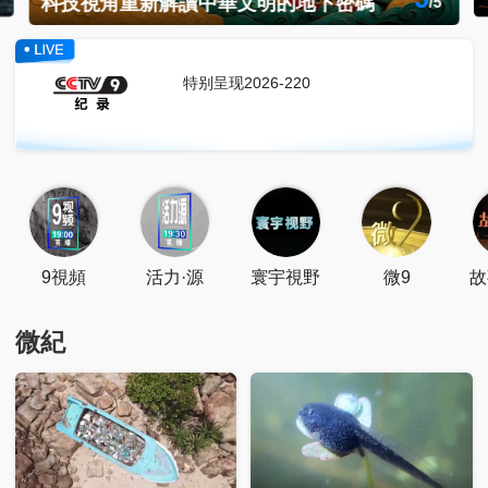
科技視角重新解讀中華文明的地下密碼
/
5
特别呈现2026-220
點擊關注
掃一掃關注
點擊下載
9視頻
活力·源
寰宇視野
微9
故
微紀