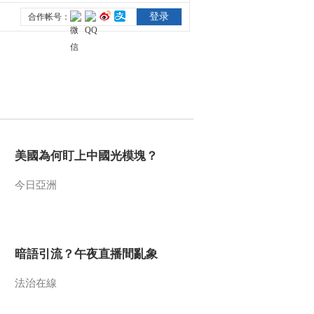
美國為何盯上中國光模塊？
今日亞洲
暗語引流？午夜直播間亂象
法治在線