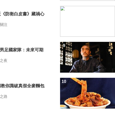
8
版《防衛白皮書》藏禍心
關注
9
7男足國家隊：未來可期
之夜
10
招教你識破真假全麥麵包
之路