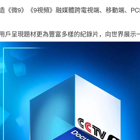
9
9
PC
造《微
》《
視頻》融媒體跨電視端、移動端、
用戶呈現題材更為豐富多樣的紀錄片，向世界展示