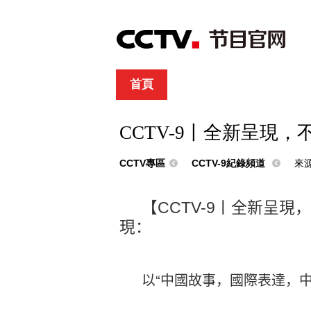
首頁
直播
節目單
綜合
新聞
財經
綜藝
中文國際
體
CCTV-9丨全新呈現，
CCTV專區
CCTV-9紀錄頻道
來
【
CCTV-9
丨全新呈現，
現：
“
以
中國故事，國際表達，