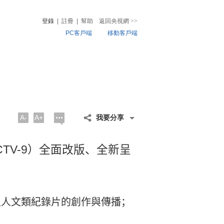
登錄
|
註冊
|
幫助
返回央視網
>>
PC客戶端
移動客戶端
音
熱榜
微視頻
兒
音樂
體育賽事
農業農村
A-
A+
我要分享
TV-9
）全面改版、全新呈
史人文類紀錄片的創作與傳播；