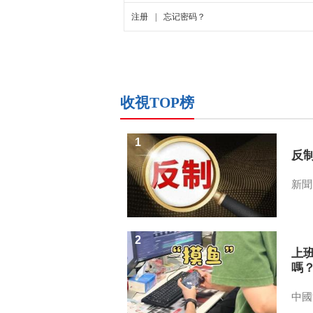
收視TOP榜
1
反
新聞
2
上
嗎
中國