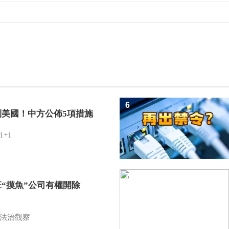
6
制美國！中方公佈5項措施
1+1
7
班“摸魚”公司有權開除
？
法治觀察