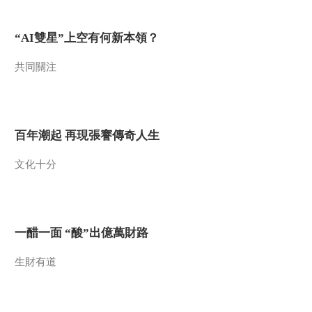
“AI雙星”上空有何新本領？
共同關注
百年潮起 再現張謇傳奇人生
文化十分
一醋一面 “酸”出億萬財路
生財有道