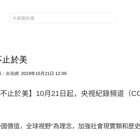
頻道大全
欄目大全
片庫
4K專區
聽
育
電影
國防軍事
電視劇
紀錄
科教
戲曲
社會與法
少
不止於美
源：
央視網
2019年10月21日 12:09
不止於美】
10
月
21
日起，央視紀錄頻道（
CC
”
中國價值，全球視野
為理念，加強社會現實類和歷