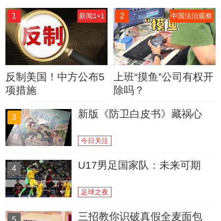
1
2
新闻1+1
中国法治观察
反制美国！中方公布5
上班“摸鱼”公司有权开
项措施
除吗？
新版《防卫白皮书》藏祸心
3
今日关注
U17男足国家队：未来可期
4
足球之夜
三招教你识破真假全麦面包
5