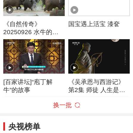
《自然传奇》
国宝遇上活宝 漆奁
20250926 水牛的复
仇
[百家讲坛]“庖丁解
《吴承恩与西游记》
牛”的故事
第2集 师徒 人生是一
场历练
换一批
央视榜单