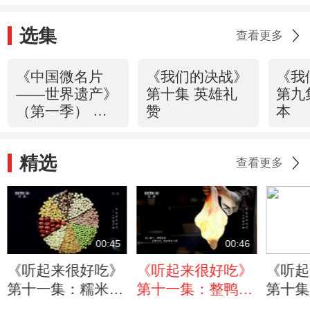
选集
查看更多
《中国微名片
《我们的决战》
《我
——世界遗产》
第十集 英雄礼
第九
（第一季） 第
赞
本
一集 云南三江
并流保护区
精选
查看更多
00:45
00:46
《听起来很好吃》
《听起来很好吃》
《听起
第十一集：糯米上
第十一集：整鸭脱
第十集
笼蒸熟 制作八宝
骨如庖丁解牛般
煲的杀