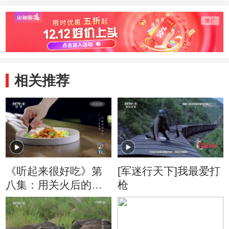
馅料
出骨之后鸭皮装水
通常一
不漏
用两次
相关推荐
《听起来很好吃》第
[军迷行天下]我最爱打
八集：用关火后的余
枪
温翻炒成就水果与肉
类的完美碰撞