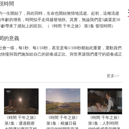
發現時間
的一生開始了，與此同時，生命也開始無情地流逝。起初，這種流逝
年齡的增長，時間似乎走得越發地快。其實，無論我們是5歲還是50
齡帶來了感知上的區別。（《時間 千年之旅》 第1集 發現時間）
時間的意義
一樣，每1秒、每1/10秒，甚至是每1/100秒都如此重要，運動員們
的快慢與我們施加給自己的節奏成正比、與世界讓我們遵守的節奏成正
）
更多>>
《時間 千年之旅》
《時間 千年之旅》
《時間 千年之旅》
第1集：通過觀察
第1集：根據日晷
第1集：人對時間