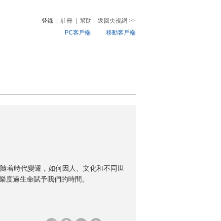
登錄
|
註冊
|
幫助
返回央視網
>>
PC客戶端
移動客戶端
音
熱榜
微視頻
兒
音樂
體育賽事
農業農村
隨着時代變遷，如何因人、文化和不同世
快樂度過生命賦予我們的時間。