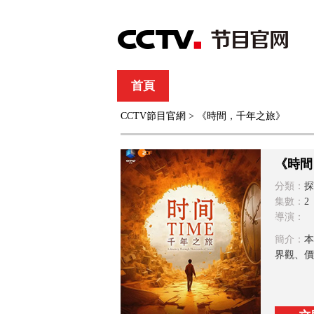
首頁
直播
節目單
CCTV節目官網
> 《時間，千年之旅》
綜合
新聞
財經
綜藝
中文國際
體
《時間
分類：
探
集數：
2
導演：
簡介：
本
界觀、價