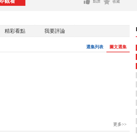
即觀看
點讚
收藏
精彩看點
我要評論
選集列表
圖文選集
更多>>