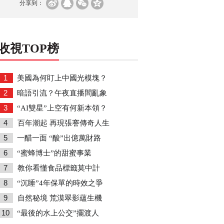
分享到：
收視TOP榜
1
美國為何盯上中國光模塊？
2
暗語引流？午夜直播間亂象
3
“AI雙星”上空有何新本領？
4
百年潮起 再現張謇傳奇人生
5
一醋一面 “酸”出億萬財路
6
“蜜蜂博士”的甜蜜事業
7
教你看懂食品標籤莫中計
8
“沉睡”4年保單的時效之爭
9
自然秘境 荒漠翠影蘊生機
10
“最後的水上公交”擺渡人