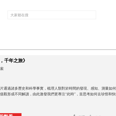
頻道大全
欄目大全
片庫
4K專區
聽
育
電影
國防軍事
電視劇
紀錄
科教
戲曲
社會與法
少
，千年之旅》
索
片通過諸多歷史和科學事實，梳理人類對於時間的發現、感知、測量如何
值觀形成不同解讀，由此激發我們更專注“此時”，並思考如何去珍惜和