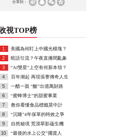
分享到：
收視TOP榜
1
美國為何盯上中國光模塊？
2
暗語引流？午夜直播間亂象
3
“AI雙星”上空有何新本領？
4
百年潮起 再現張謇傳奇人生
5
一醋一面 “酸”出億萬財路
6
“蜜蜂博士”的甜蜜事業
7
教你看懂食品標籤莫中計
8
“沉睡”4年保單的時效之爭
9
自然秘境 荒漠翠影蘊生機
10
“最後的水上公交”擺渡人