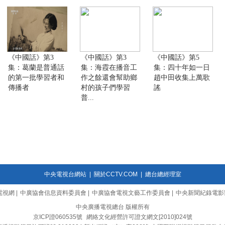
《中國話》第3
《中國話》第3
《中國話》第5
集：葛蘭是普通話
集：海霞在播音工
集：四十年如一日
的第一批學習者和
作之餘還會幫助鄉
趙中田收集上萬歌
傳播者
村的孩子們學習
謠
普...
中央電視台網站
|
關於CCTV.COM
|
總台總經理室
電視網
|
中廣協會信息資料委員會
|
中廣協會電視文藝工作委員會
|
中央新聞紀錄電影
中央廣播電視總台 版權所有
京ICP證060535號
網絡文化經營許可證文網文[2010]024號