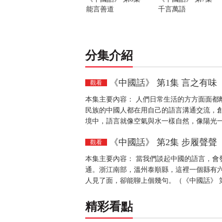
能言善道
千言萬語
分集介紹
《中國話》 第1集 言之有味
觀看
本集主要內容： 人們日常生活的方方面面都
民族的中國人都在用自己的語言溝通交流，
境中，語言就像空氣與水一樣自然，像陽光一
《中國話》 第2集 步履聲聲
觀看
本集主要內容： 當我們談起中國的語言，會
通。浙江南部，溫州泰順縣，這裡一個縣有
人見了面，卻能聊上個幾句。（《中國話》 第
精彩看點