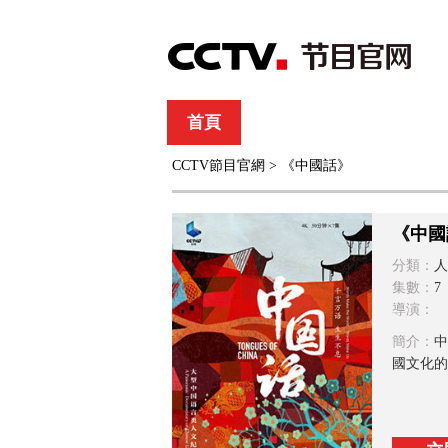
首頁
直播
節目單
CCTV節目官網
> 《中國話》
綜合
新聞
財經
綜藝
中文國際
體
《中國
分類：
人
集數：
7
導演：
簡介：
中
國文化的