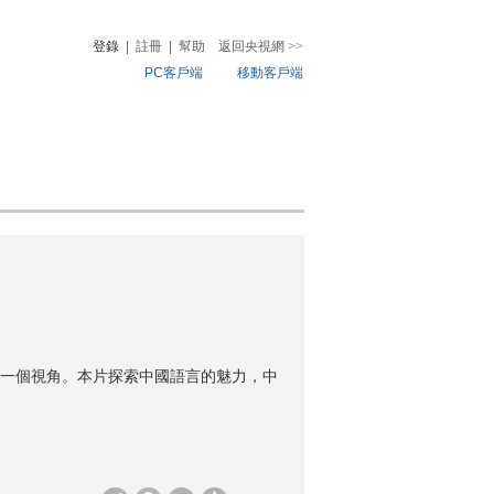
登錄
|
註冊
|
幫助
返回央視網
>>
PC客戶端
移動客戶端
音
熱榜
微視頻
兒
音樂
體育賽事
農業農村
一個視角。本片探索中國語言的魅力，中