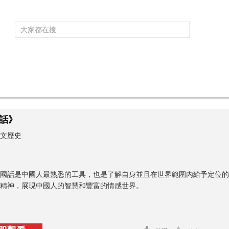
頻道大全
欄目大全
片庫
4K專區
聽
育
電影
國防軍事
電視劇
紀錄
科教
戲曲
社會與法
少
話》
文歷史
國話是中國人最熟悉的工具，也是了解自身並且在世界範圍內給予定位的
精神，展現中國人的智慧和豐富的情感世界。