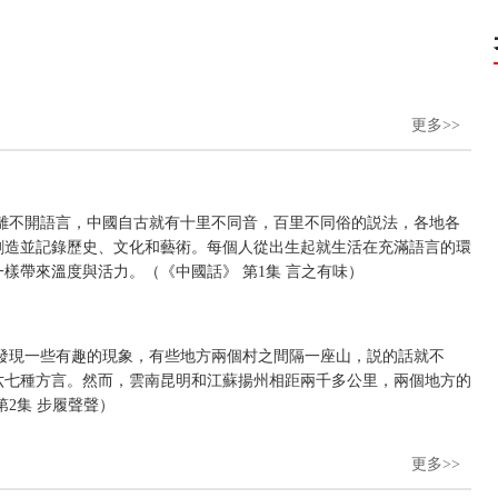
更多>>
離不開語言，中國自古就有十里不同音，百里不同俗的説法，各地各
創造並記錄歷史、文化和藝術。每個人從出生起就生活在充滿語言的環
樣帶來溫度與活力。（《中國話》 第1集 言之有味）
發現一些有趣的現象，有些地方兩個村之間隔一座山，説的話就不
六七種方言。然而，雲南昆明和江蘇揚州相距兩千多公里，兩個地方的
2集 步履聲聲）
更多>>