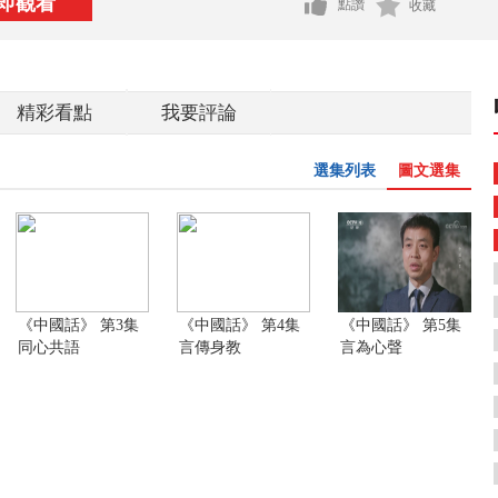
即觀看
點讚
收藏
精彩看點
我要評論
選集列表
圖文選集
《中國話》 第3集
《中國話》 第4集
《中國話》 第5集
同心共語
言傳身教
言為心聲