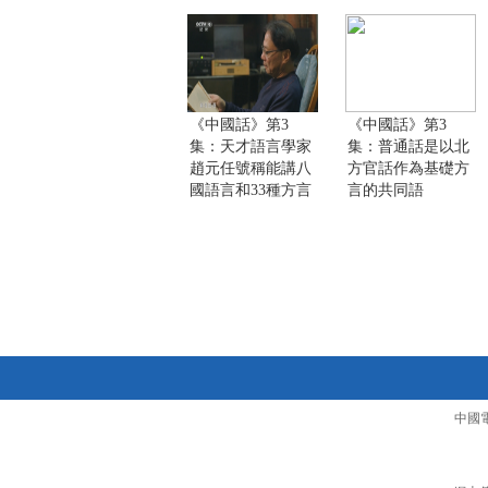
《中國話》第3
《中國話》第3
集：天才語言學家
集：普通話是以北
趙元任號稱能講八
方官話作為基礎方
國語言和33種方言
言的共同語
中國