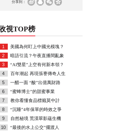
分享到：
收視TOP榜
1
美國為何盯上中國光模塊？
2
暗語引流？午夜直播間亂象
3
“AI雙星”上空有何新本領？
4
百年潮起 再現張謇傳奇人生
5
一醋一面 “酸”出億萬財路
6
“蜜蜂博士”的甜蜜事業
7
教你看懂食品標籤莫中計
8
“沉睡”4年保單的時效之爭
9
自然秘境 荒漠翠影蘊生機
10
“最後的水上公交”擺渡人