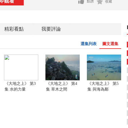
即觀看
點讚
收藏
精彩看點
我要評論
選集列表
圖文選集
《大地之上》 第3
《大地之上》 第4
《大地之上》 第5
集 水的力量
集 草木之間
集 與海為鄰