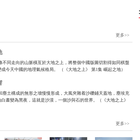
更多>>
地
條不同走向的山脈橫亙於大地之上，將整個中國版圖切割得如同棋盤
成今天中國的地理氣候格局。 （《大地之上》 第1集 崛起之地）
響
和塵土構成的無形之墻慢慢形成，大風夾雜着沙礫鋪天蓋地，塵埃充
由白晝變為黑夜，這就是沙漠，一個沙與石的世界。（《大地之上》
更多>>