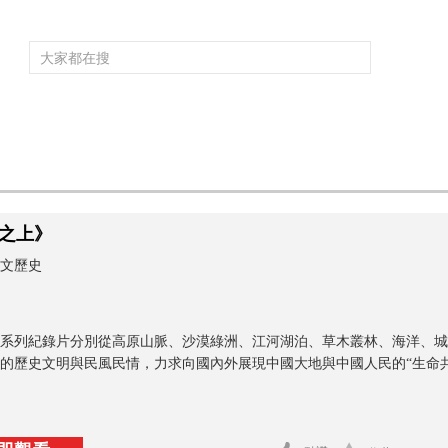
頻道大全
欄目大全
片庫
4K專區
聽
育
電影
國防軍事
電視劇
紀錄
科教
戲曲
社會與法
少
之上》
文歷史
系列紀錄片分別從高原山脈、沙漠綠洲、江河湖泊、草木叢林、海洋、城
的歷史文明與民風民情，力求向國內外展現中國大地與中國人民的“生命共