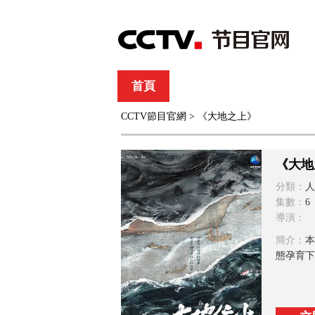
首頁
直播
節目單
CCTV節目官網
> 《大地之上》
綜合
新聞
財經
綜藝
中文國際
體
《大地
分類：
人
集數：
6
導演：
簡介：
本
態孕育下