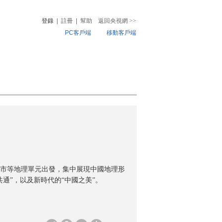
登錄
|
註冊
|
幫助
返回央視網
>>
PC客戶端
移動客戶端
音
熱榜
微視頻
兒
音樂
體育賽事
農業農村
市等地理單元出發，集中展現中國地理形
通”，以及新時代的“中國之美”。