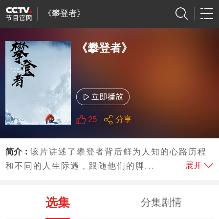
《攀登者》
《攀登者》
25
分享
简介：
该片讲述了攀登者背后鲜为人知的心路历程
展开
和不同的人生际遇，跟随他们的脚...
选集
分集剧情