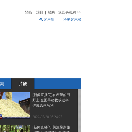
上半年规模以上工业增加
值同比增长3.4%
登錄
|
註冊
|
幫助
返回央視網
>>
PC客戶端
移動客戶端
2022-07-20 05:24:27
[新闻直播间]内蒙古 鄂尔
音
熱榜
多斯：小麦收割过半 确
微視頻
保颗粒归仓
兒
音樂
體育賽事
農業農村
2022-07-20 05:24:27
[新闻直播间]经济半年报
中小工业企业增加值增速
高于整体工业
期
片段
2022-07-20 05:24:27
[新闻直播间]在希望的田
野上 全国早稻收获过半
进展总体顺利
2022-07-20 05:24:27
[新闻直播间]关注暑期旅