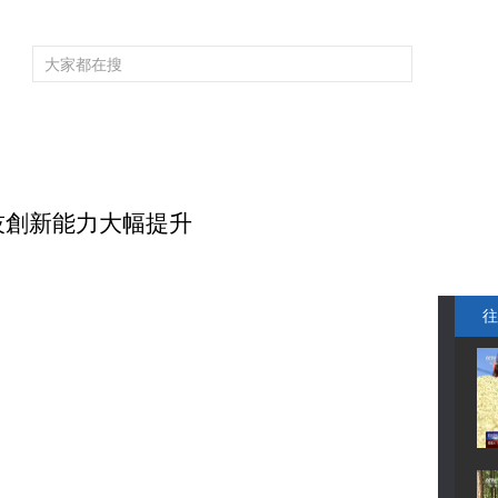
頻道大全
欄目大全
片庫
4K專區
聽
育
電影
國防軍事
電視劇
紀錄
科教
戲曲
社會與法
少
科技創新能力大幅提升
往