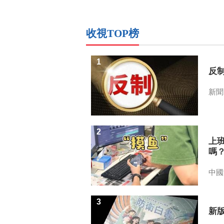
收視TOP榜
1
反
新聞
2
上
嗎
中國
3
新