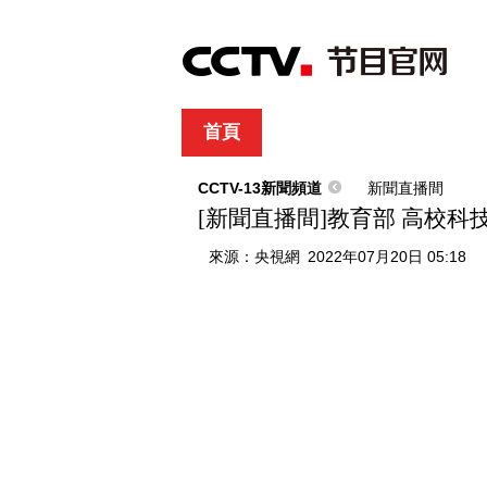
首頁
直播
節目單
綜合
新聞
財經
綜藝
中文國際
體
CCTV-13新聞頻道
新聞直播間
[新聞直播間]教育部 高校
來源：
央視網
2022年07月20日 05:18