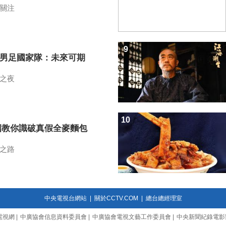
關注
9
7男足國家隊：未來可期
之夜
10
招教你識破真假全麥麵包
之路
中央電視台網站
|
關於CCTV.COM
|
總台總經理室
電視網
|
中廣協會信息資料委員會
|
中廣協會電視文藝工作委員會
|
中央新聞紀錄電影