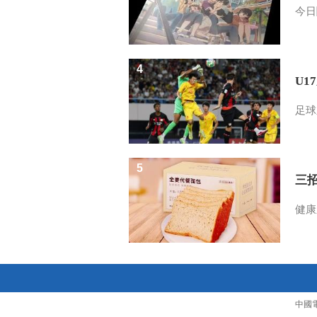
今日
4
U1
足球
5
三
健康
中國