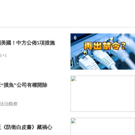
6
制美國！中方公佈5項措施
1+1
7
班“摸魚”公司有權開除
？
法治觀察
8
版《防衛白皮書》藏禍心