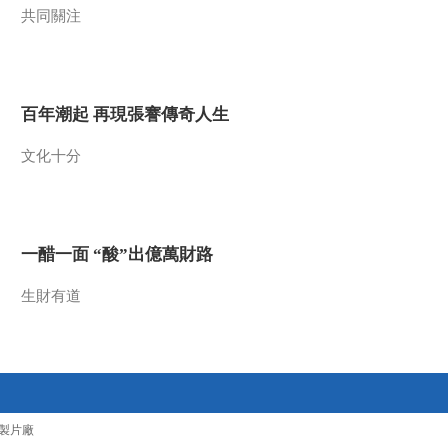
1100人
共同關注
2022-07-20 05:12:27
[新闻直播间]俄罗斯国防
部称 两架图-160在巴伦支
海水域完成例行飞行
百年潮起 再現張謇傳奇人生
2022-07-20 05:12:27
文化十分
[新闻直播间]英国 欧洲多
国面临高温“烤”验 伦敦发
生多起火灾 消防局宣
布“重大事件”
一醋一面 “酸”出億萬財路
2022-07-20 05:12:27
[新闻直播间]法国 欧洲多
生財有道
国面临高温“烤”验 法国多
地发布高温橙色预警
2022-07-20 05:12:27
[新闻直播间]英国 欧洲多
国面临高温“烤”验 英国有
製片廠
史以来气温第一次突破