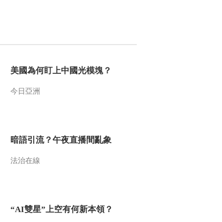
场回暖
2022-07-20 05:18:27
[新闻直播间]暑运进行时
民航客流回升 多家航空
公司优化航线
美國為何盯上中國光模塊？
2022-07-20 05:18:27
今日亞洲
[新闻直播间]关注暑期旅
游市场 出行选择多样化
消费更理性
2022-07-20 05:18:27
暗語引流？午夜直播間亂象
[新闻直播间]德国 欧洲多
国面临高温“烤”验 德国多
法治在線
地森林火险等级调至最高
2022-07-20 05:12:27
[新闻直播间]欧洲多国面
“AI雙星”上空有何新本領？
临高温“烤”验 西班牙葡萄
牙因高温死亡人数超过