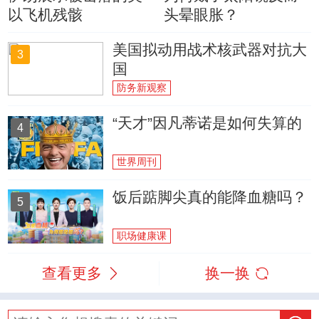
以飞机残骸
头晕眼胀？
美国拟动用战术核武器对抗大
3
国
防务新观察
“天才”因凡蒂诺是如何失算的
4
世界周刊
饭后踮脚尖真的能降血糖吗？
5
职场健康课
查看更多
换一换