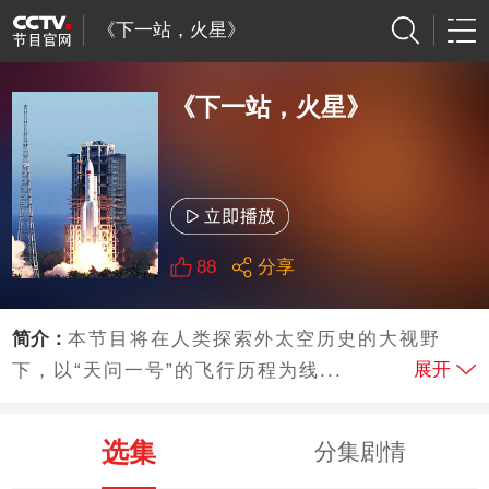
《下一站，火星》
《下一站，火星》
88
分享
简介：
本节目将在人类探索外太空历史的大视野
展开
下，以“天问一号”的飞行历程为线...
选集
分集剧情