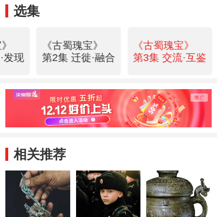
选集
宝》
《古蜀瑰宝》
《古蜀瑰宝》
·发现
第2集 迁徙·融合
第3集 交流·互鉴
相关推荐