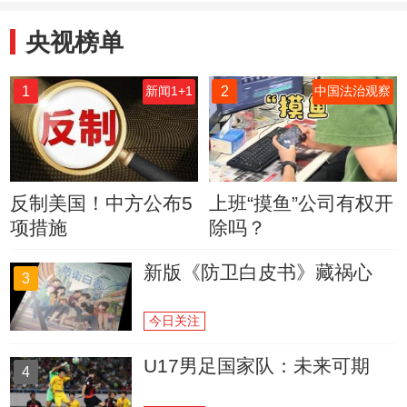
央视榜单
1
2
新闻1+1
中国法治观察
反制美国！中方公布5
上班“摸鱼”公司有权开
项措施
除吗？
新版《防卫白皮书》藏祸心
3
今日关注
U17男足国家队：未来可期
4