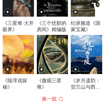
《三星堆·大开
《三个忧郁的
纪录频道《国
眼界》
房间》精编版
家宝藏》
《陆浑戎探
《微观三星
《岁月遗韵：
秘》
堆》
贺兰山与西夏
陵》
换一批