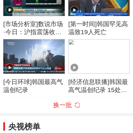
[市场分析室]数说市场
[第一时间]韩国罕见高
·今日：沪指震荡收跌
温致19人死亡
上下波动仅12点
[今日环球]韩国最高气
[经济信息联播]韩国最
温创纪录
高气温创纪录 15处观
测点测得40℃以上高
换一批
温
央视榜单