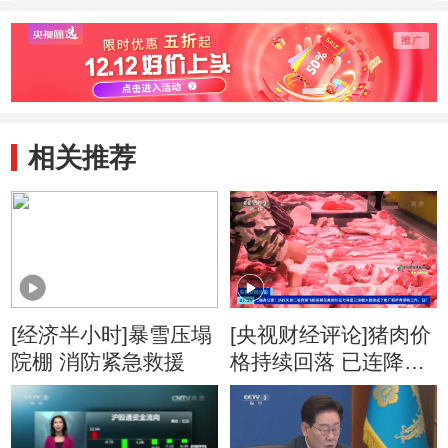
塑料大棚被压塌
积雪厚
相关推荐
[经济半小时]暴雪压塌
[央视财经评论]猪肉价
院棚 消防紧急救援
格持续回落 已连降十
一周