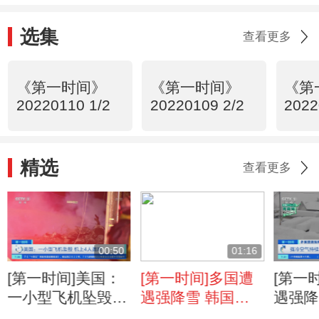
选集
查看更多
《第一时间》
《第一时间》
《第
20220110 1/2
20220109 2/2
2022
精选
查看更多
00:50
01:16
[第一时间]美国：
[第一时间]多国遭
[第一
一小型飞机坠毁
遇强降雪 韩国多
遇强降
机上4人遇难
地连降三天大雪
气持续