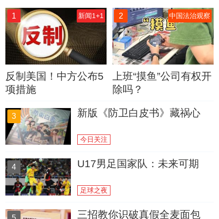
1
2
新闻1+1
中国法治观察
反制美国！中方公布5
上班“摸鱼”公司有权开
项措施
除吗？
新版《防卫白皮书》藏祸心
3
今日关注
U17男足国家队：未来可期
4
足球之夜
三招教你识破真假全麦面包
5