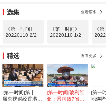
选集
查看更多
《第一时间》
《第一时间》
《第
20220110 2/2
20220110 1/2
2022
精选
查看更多
00:36
01:22
[第一时间]第十二
[第一时间]玻利维
[第一
届央视财经香港论
亚：暴雨致7省受
地连降
坛聚焦“高质量发
灾 13人遇难
塑料大