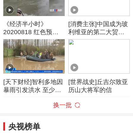
《经济半小时》
[消费主张]中国成为玻
20200818 红色预警
利维亚的第二大贸易
吹响救援“集结号”
伙伴国
[天下财经]智利多地因
[世界战史]丘吉尔致亚
暴雨引发洪水 至少2
历山大将军的信
人死亡
换一批
央视榜单