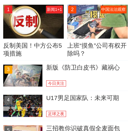
1
2
新闻1+1
中国法治观察
反制美国！中方公布5
上班“摸鱼”公司有权开
项措施
除吗？
新版《防卫白皮书》藏祸心
3
今日关注
U17男足国家队：未来可期
4
足球之夜
三招教你识破真假全麦面包
5