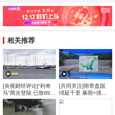
展的内生动力”
相关推荐
[央视财经评论]“利奇
[共同关注]雨带盘踞
马”两次登陆 已致897
绵延千里 暴雨+强对
万人受灾
流双预警