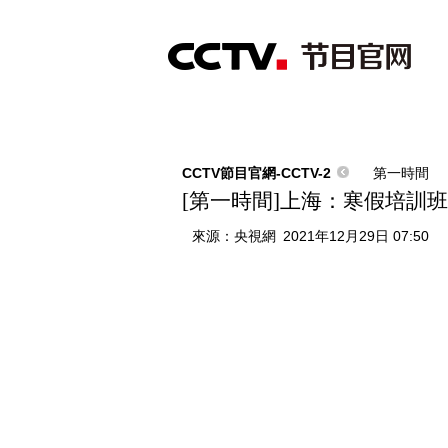
首頁
直播
節目單
綜合
新聞
財經
綜藝
中文國際
體
CCTV節目官網-CCTV-2
第一時間
[第一時間]上海：寒假培訓班
來源：
央視網
2021年12月29日 07:50