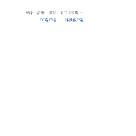
登錄
|
註冊
|
幫助
返回央視網
>>
PC客戶端
移動客戶端
音
熱榜
微視頻
兒
音樂
體育賽事
農業農村