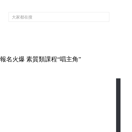
頻道大全
欄目大全
片庫
4K專區
聽
育
電影
國防軍事
電視劇
紀錄
科教
戲曲
社會與法
少
報名火爆 素質類課程“唱主角”