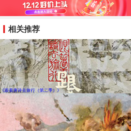
笔下
相关推荐
《跟着唐诗去旅行（第二季）》