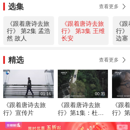
选集
查看更多
《跟着唐诗去旅
《跟着唐诗去旅
《跟
行》 第2集 孟浩
行》 第3集 王维
行》
然 故人
长安
边塞
精选
查看更多
01:16
00:31
《跟着唐诗去旅
《跟着唐诗去旅
《跟
行》宣传片
行》第1集：杜甫
行》第
用诗歌投身到时代
杜甫
的洪流之中
一段旅