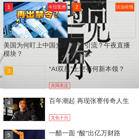
1
2
今日亚洲
法治在线
美国为何盯上中国光
暗语引流？午夜直播
模块？
间乱象
“AI双星”上空有何新本领？
3
共同关注
百年潮起 再现张謇传奇人生
4
文化十分
一醋一面 “酸”出亿万财路
5