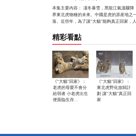
本集主要內容： 凜冬暴雪，黑龍江氣溫驟降
界東北虎物種的未來。中國是虎的原産地之一
落。近些年，為了讓“大貓”能夠真正回家，
精彩看點
《“大貓”回家》：
《“大貓”回家》：
老虎的母愛不會分
東北虎野化放歸計
給弱者 小老虎出生
劃 讓“大貓”真正回
便面臨生存...
家