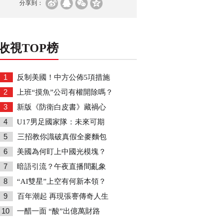
分享到：
收視TOP榜
1
反制美國！中方公佈5項措施
2
上班“摸魚”公司有權開除嗎？
3
新版《防衛白皮書》藏禍心
4
U17男足國家隊：未來可期
5
三招教你識破真假全麥麵包
6
美國為何盯上中國光模塊？
7
暗語引流？午夜直播間亂象
8
“AI雙星”上空有何新本領？
9
百年潮起 再現張謇傳奇人生
10
一醋一面 “酸”出億萬財路