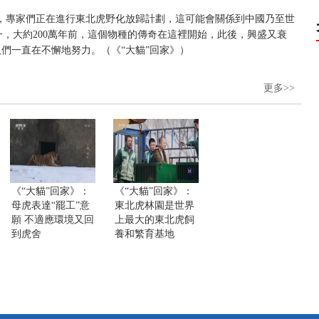
，專家們正在進行東北虎野化放歸計劃，這可能會關係到中國乃至世
，大約200萬年前，這個物種的傳奇在這裡開始，此後，興盛又衰
人們一直在不懈地努力。（《“大貓”回家》）
更多>>
《“大貓”回家》：
《“大貓”回家》：
母虎表達“罷工”意
東北虎林園是世界
願 不適應環境又回
上最大的東北虎飼
到虎舍
養和繁育基地