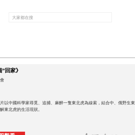
頻道大全
欄目大全
片庫
4K專區
聽
育
電影
國防軍事
電視劇
紀錄
科教
戲曲
社會與法
少
貓”回家》
會
片以中國科學家尋覓、追捕、麻醉一隻東北虎為線索，結合中、俄野生東
解東北虎的生活現狀。