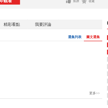
即觀看
點讚
收藏
精彩看點
我要評論
選集列表
圖文選集
更多>>