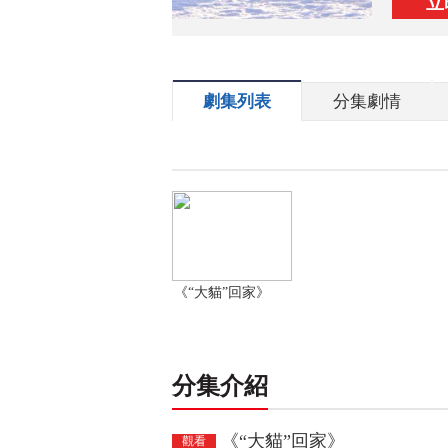
立
劇集列表
分集劇情
《“大貓”回家》
分集介紹
《“大貓”回家》
觀看