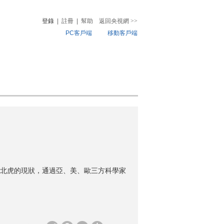
登錄
|
註冊
|
幫助
返回央視網
>>
PC客戶端
移動客戶端
音
熱榜
微視頻
兒
音樂
體育賽事
農業農村
北虎的現狀，通過亞、美、歐三方科學家