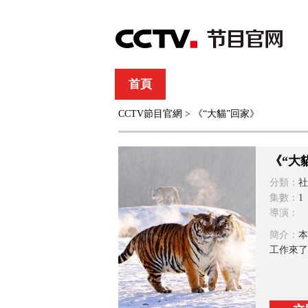
首頁
直播
節目單
CCTV節目官網
> 《“大貓”回家》
綜合
新聞
財經
綜藝
中文國際
體
《“大
分類：
社
集數：
1
導演：
簡介：
本
工作來了