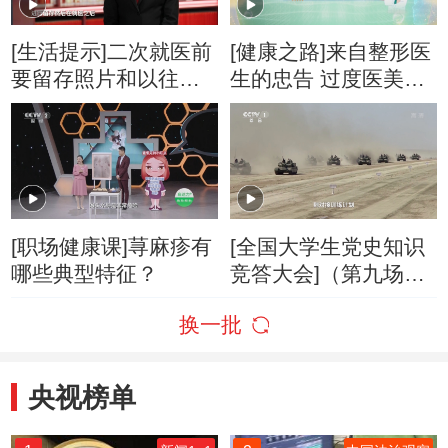
[生活提示]二次就医前
[健康之路]来自整形医
要留存照片和以往诊
生的忠告 过度医美会
断证明
适得其反
[职场健康课]荨麻疹有
[全国大学生党史知识
哪些典型特征？
竞答大会]（第九场）
庆祝中国人民解放军
换一批
建军90周年阅兵式举
行的时间和地点
央视榜单