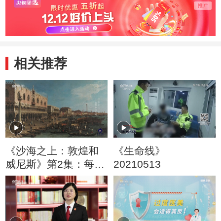
相关推荐
《沙海之上：敦煌和
《生命线》
威尼斯》第2集：每一
20210513
个船员都聪明警醒 为
远航做足了准备