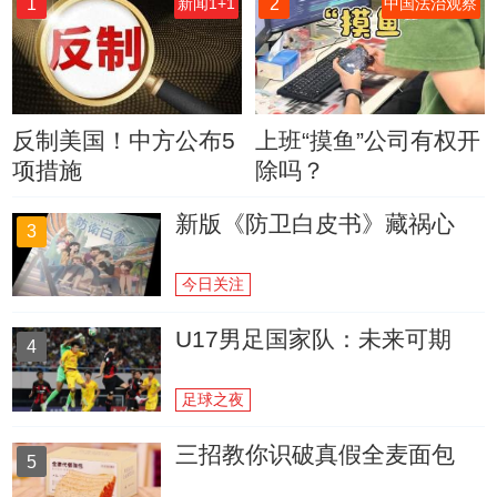
1
2
新闻1+1
中国法治观察
反制美国！中方公布5
上班“摸鱼”公司有权开
项措施
除吗？
新版《防卫白皮书》藏祸心
3
今日关注
U17男足国家队：未来可期
4
足球之夜
三招教你识破真假全麦面包
5