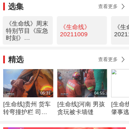
选集
查看更多
《生命线》周末
《生命线》
《生
特别节目《应急
20211009
2021
时刻》
20211010
精选
查看更多
05:31
04:55
[生命线]贵州 货车
[生命线]河南 男孩
[生命
转弯撞护栏 司机
贪玩被卡墙缝
肇事逃
被困驾驶室
怒症