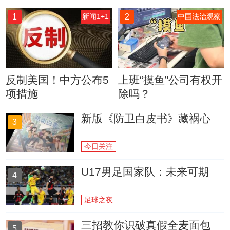
1
2
新闻1+1
中国法治观察
反制美国！中方公布5
上班“摸鱼”公司有权开
项措施
除吗？
新版《防卫白皮书》藏祸心
3
今日关注
U17男足国家队：未来可期
4
足球之夜
三招教你识破真假全麦面包
5