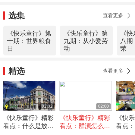
选集
查看更多
《快乐童行》第
《快乐童行》第
《快
十期：世界粮食
九期：从小爱劳
八期
日
动
荣
精选
查看更多
02:02
02:00
《快乐童行》精彩
《快乐童行》精彩
《快乐
看点：什么是放映
看点：群演怎么
看点：
机？我们一起来横
当？不如来横店清
成为了