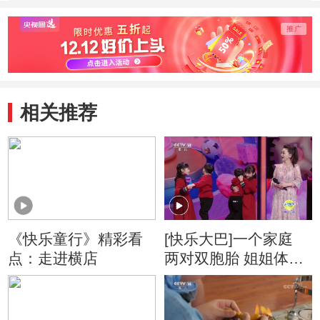
店影视城了解一下
明上河图体验一回
的“见
吧
相关推荐
《快乐童行》精彩看
[快乐大巴]一个家庭
点：走进横店
两对双胞胎 姐姐体验
不一般