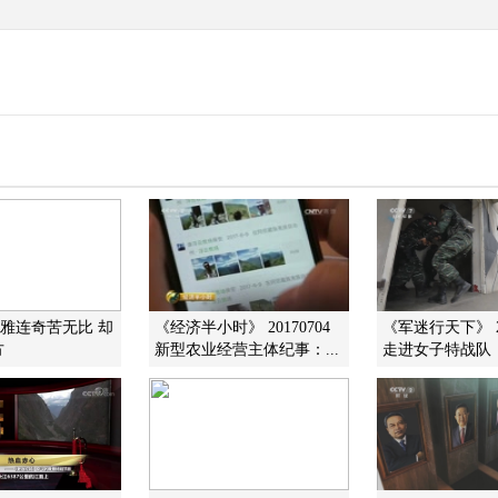
]雅连奇苦无比 却
《经济半小时》 20170704
《军迷行天下》 20
方
新型农业经营主体纪事：...
走进女子特战队