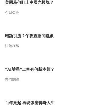
美國為何盯上中國光模塊？
今日亞洲
暗語引流？午夜直播間亂象
法治在線
“AI雙星”上空有何新本領？
共同關注
百年潮起 再現張謇傳奇人生