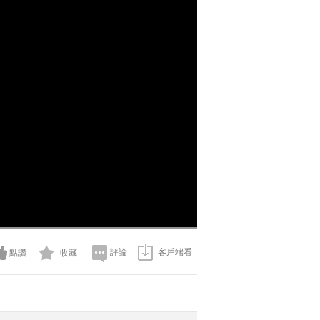
評論
客戶端看
點讚
收藏