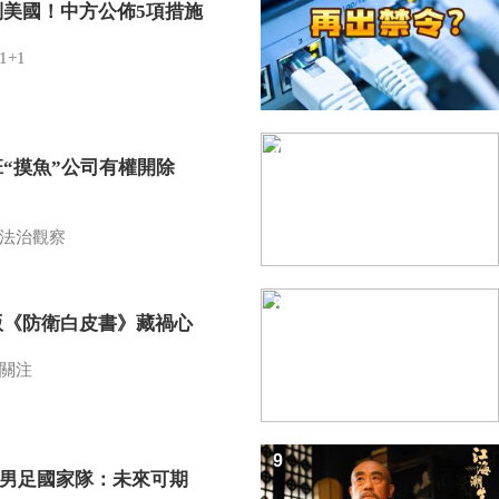
制美國！中方公佈5項措施
1+1
7
班“摸魚”公司有權開除
？
法治觀察
8
版《防衛白皮書》藏禍心
關注
9
7男足國家隊：未來可期