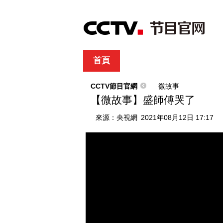
首頁
直播
節目單
綜合
新聞
財經
綜藝
中文國際
體
CCTV節目官網
微故事
【微故事】盛師傅哭了
來源：
央視網
2021年08月12日 17:17