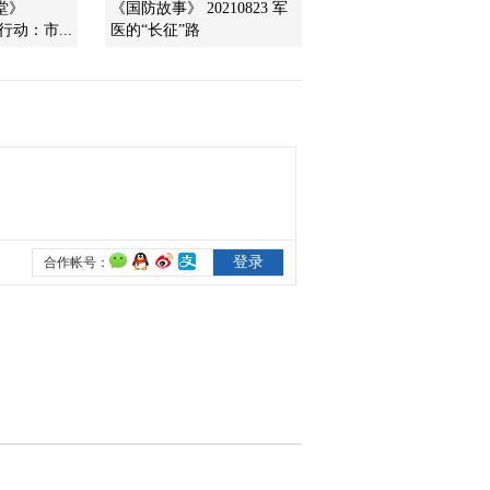
堂》
《国防故事》 20210823 军
在行动：市...
医的“长征”路