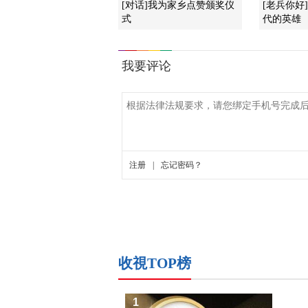
[对话]我为家乡点赞颁奖仪
[老兵你好
式
代的英雄
收視TOP榜
1