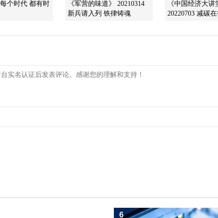
]每个时代 都有时
《军营的味道》 20210314
《中国经济大讲
新兵请入列 铁律铸魂
20220703 减碳
6