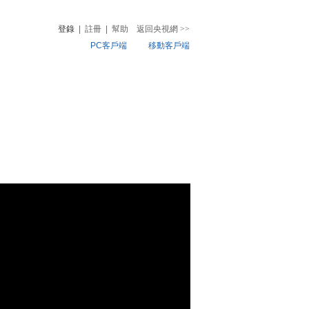
登錄
|
註冊
|
幫助
返回央視網
>>
PC客戶端
移動客戶端
音
熱榜
微視頻
兒
音樂
體育賽事
農業農村