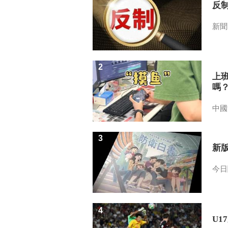
反
新聞
2
上
嗎
中國
3
新
今日
4
U1