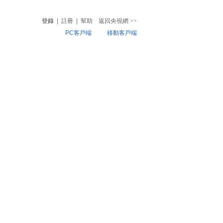
登錄
|
註冊
|
幫助
返回央視網
>>
PC客戶端
移動客戶端
音
熱榜
微視頻
兒
音樂
體育賽事
農業農村