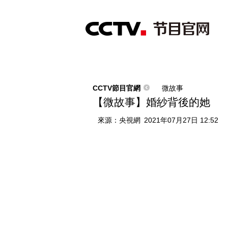
首頁
直播
節目單
綜合
新聞
財經
綜藝
中文國際
體
CCTV節目官網
微故事
【微故事】婚紗背後的她
來源：
央視網
2021年07月27日 12:52