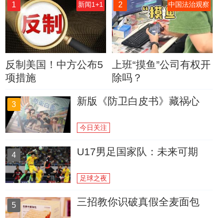
1
2
新闻1+1
中国法治观察
反制美国！中方公布5
上班“摸鱼”公司有权开
项措施
除吗？
新版《防卫白皮书》藏祸心
3
今日关注
U17男足国家队：未来可期
4
足球之夜
三招教你识破真假全麦面包
5