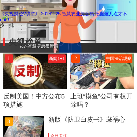
《央视财经V讲堂》 20191225 智慧农业怎么搞 把握这几点才不
out！
换一批
央视榜单
1
2
新闻1+1
中国法治观察
反制美国！中方公布5
上班“摸鱼”公司有权开
项措施
除吗？
新版《防卫白皮书》藏祸心
3
今日关注