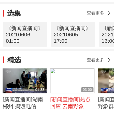
选集
查看更多
《新闻直播间》
《新闻直播间》
《新
20210606
20210605
2021
01:00
17:00
16:0
精选
查看更多
01:33
03:00
[新闻直播间]湖南
[新闻直播间]热点
[新闻
郴州 捣毁电信诈
回应 云南野象群
野象群
骗窝点 79人落网
一路北迁 食物引
野象群