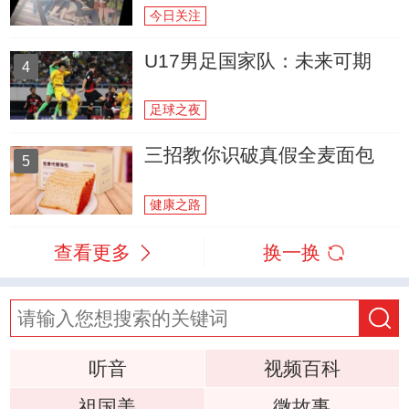
今日关注
U17男足国家队：未来可期
4
足球之夜
三招教你识破真假全麦面包
5
健康之路
查看更多
换一换
听音
视频百科
祖国美
微故事