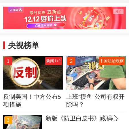
诱修正象群行进路
当地全
线 并无不妥
央视榜单
1
2
新闻1+1
中国法治观察
反制美国！中方公布5
上班“摸鱼”公司有权开
项措施
除吗？
新版《防卫白皮书》藏祸心
3