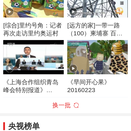
[综合]里约号角：记者
[远方的家]一带一路
再次走访里约奥运村
（100）柬埔寨 百米
高塔带来光明
《上海合作组织青岛
《早间开心果》
峰会特别报道》
20160223
20180608 10:00
换一批
央视榜单