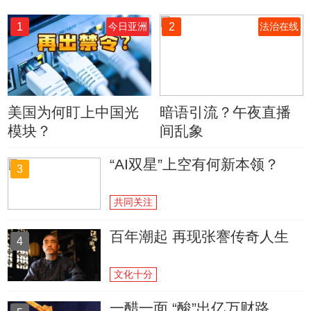
1
2
今日亚洲
法治在线
美国为何盯上中国光
暗语引流？午夜直播
模块？
间乱象
“AI双星”上空有何新本领？
3
共同关注
百年潮起 再现张謇传奇人生
4
文化十分
一醋一面 “酸”出亿万财路