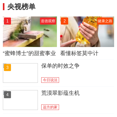
央视榜单
1
2
道德观察
健康之路
“蜜蜂博士”的甜蜜事业
看懂标签莫中计
保单的时效之争
3
今日说法
荒漠翠影蕴生机
4
远方的家