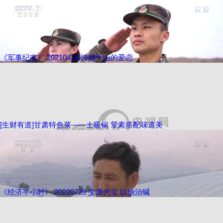
《军事纪实》 20210414 跨越千山的爱恋
[生财有道]甘肃特色菜——土暖锅 荤素搭配味道美
《经济半小时》 20220729 变废为宝 以渔治碱