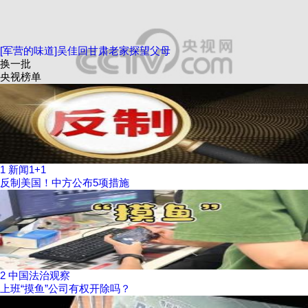
[军营的味道]吴佳回甘肃老家探望父母
换一批
央视榜单
1
新闻1+1
反制美国！中方公布5项措施
2
中国法治观察
上班“摸鱼”公司有权开除吗？