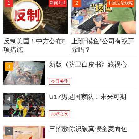
1
2
新闻1+1
中国法治观察
反制美国！中方公布5
上班“摸鱼”公司有权开
项措施
除吗？
新版《防卫白皮书》藏祸心
3
今日关注
U17男足国家队：未来可期
4
足球之夜
三招教你识破真假全麦面包
5