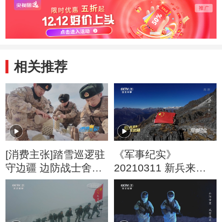
相关推荐
[消费主张]踏雪巡逻驻
《军事纪实》
守边疆 边防战士舍家
20210311 新兵来到
为国
无名湖 下集