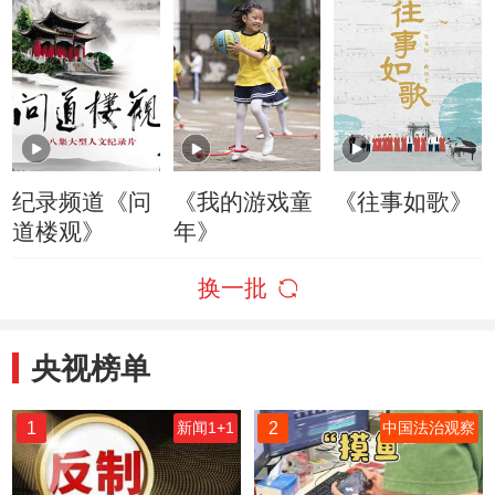
纪录频道《问
《我的游戏童
《往事如歌》
道楼观》
年》
换一批
央视榜单
1
2
新闻1+1
中国法治观察