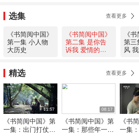
选集
查看更多
《书简阅中国》
《书简阅中国》
《书
第一集 小人物
第二集 是你告
第三
大历史
诉我 爱情的模
风 
样
精选
查看更多
11:57
08:17
《书简阅中国》第
《书简阅中国》第
《书
一集：出门打仗缺
一集：那些年一起
一集：
钱咋办？急！在线
守长城的日子
漂”的