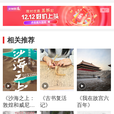
等！
相关推荐
《沙海之上：
《古书复活
《我在故宫六
敦煌和威尼
记》
百年》
斯》