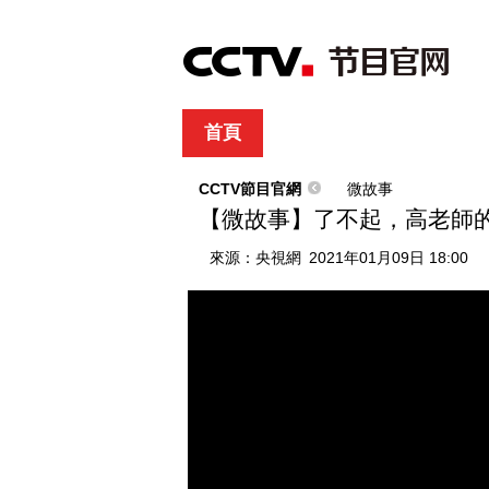
首頁
直播
節目單
綜合
新聞
財經
綜藝
中文國際
體
CCTV節目官網
微故事
【微故事】了不起，高老師
來源：
央視網
2021年01月09日 18:00