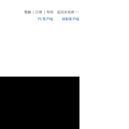
登錄
|
註冊
|
幫助
返回央視網
>>
PC客戶端
移動客戶端
音
熱榜
微視頻
兒
音樂
體育賽事
農業農村