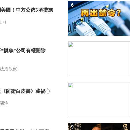
6
制美國！中方公佈5項措施
1+1
7
班“摸魚”公司有權開除
？
法治觀察
8
版《防衛白皮書》藏禍心
關注
9