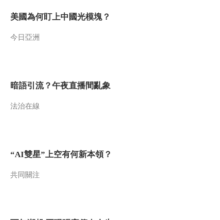
美國為何盯上中國光模塊？
今日亞洲
暗語引流？午夜直播間亂象
法治在線
“AI雙星”上空有何新本領？
共同關注