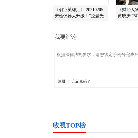
《创业英雄汇》 20210205
《财经人物周
安检仪器大升级！“拉曼光...
黄晓庆 “5
收視TOP榜