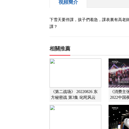
視頻簡介
下雪天要停課，孩子們着急，課表裏有高老師
課？
相關推薦
《第二战场》 20220826 东
《消费主张》
方秘密战 第3集 叱咤风云
2022中国