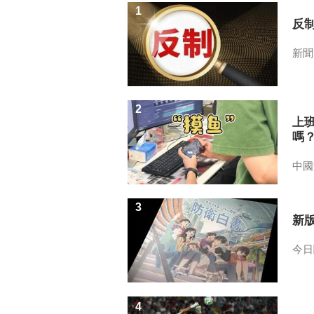
1
反
新聞
2
上
嗎
中國
3
新
今日
4