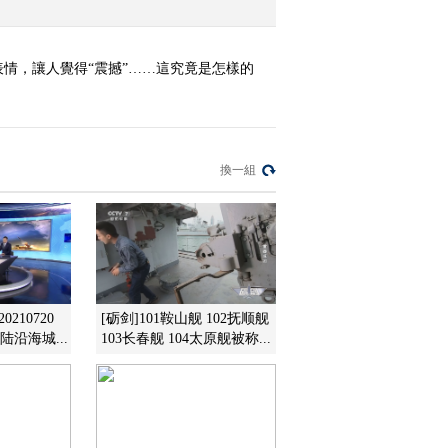
情，讓人覺得“震撼”……這究竟是怎樣的
換一組
210720
[砺剑]101鞍山舰 102抚顺舰
沿海城...
103长春舰 104太原舰被称...