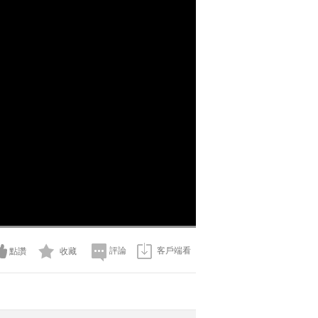
評論
客戶端看
點讚
收藏