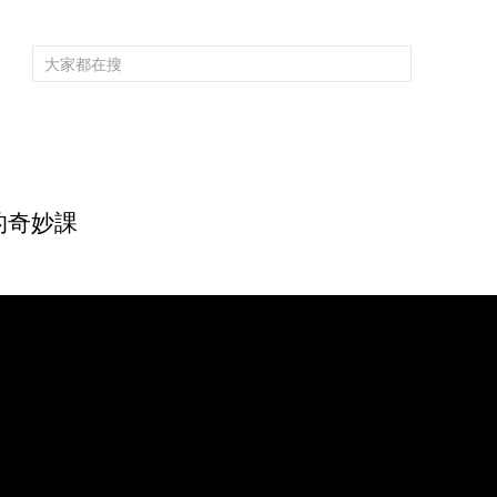
頻道大全
欄目大全
片庫
4K專區
聽
育
電影
國防軍事
電視劇
紀錄
科教
戲曲
社會與法
少
的奇妙課