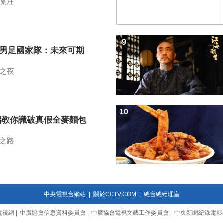
關注
9
7男足國家隊：未來可期
之夜
10
招教你識破真假全麥麵包
之路
中央電視台網站
|
關於CCTV.COM
|
總台總經理室
電視網
|
中廣協會信息資料委員會
|
中廣協會電視文藝工作委員會
|
中央新聞紀錄電影