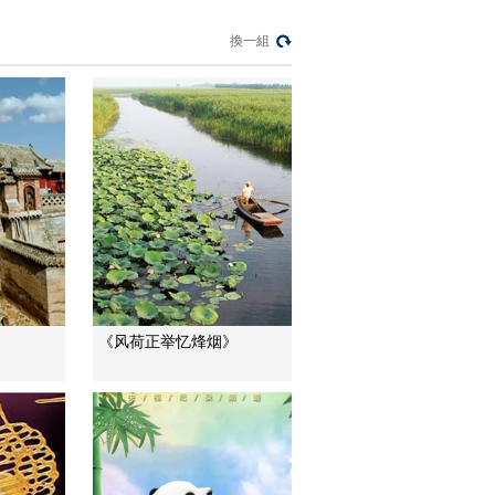
二集：动荡的局势让
人们和古籍藏书的命
00:06:11
換一組
运变得坎坷
《炮火下的国宝》第
二集：图书馆珍贵的
书籍没能逃过日军抢
00:05:51
掠的魔爪
《炮火下的国宝》第
二集：一次轰炸 让近
万册珍贵古籍尽付一
00:03:36
炬
《炮火下的国宝》第
四集：每当时局动荡
珍贵的典籍也会随之
00:07:41
遭殃
《炮火下的国宝》第
《风荷正举忆烽烟》
四集：抗战形势急转
直下 《四库全书》紧
00:04:27
急迁移
《炮火下的国宝》第
四集：典籍的第一次
迁移受到了周到的照
00:03:15
应
《炮火下的国宝》第