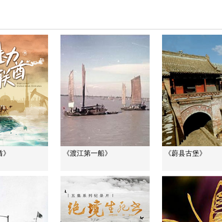
酋》
《渡江第一船》
《蔚县古堡》