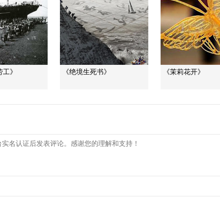
劳工》
《绝境生死书》
《茉莉花开》