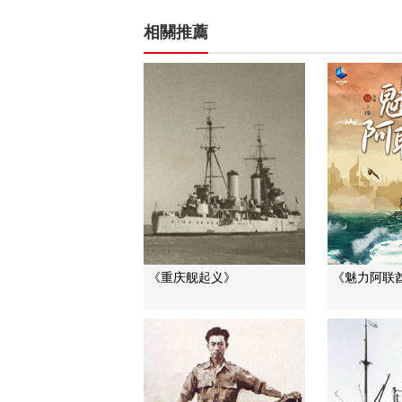
相關推薦
《重庆舰起义》
《魅力阿联