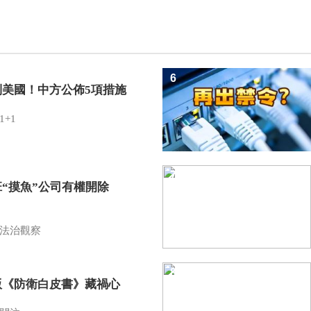
6
制美國！中方公佈5項措施
1+1
7
班“摸魚”公司有權開除
？
法治觀察
8
版《防衛白皮書》藏禍心