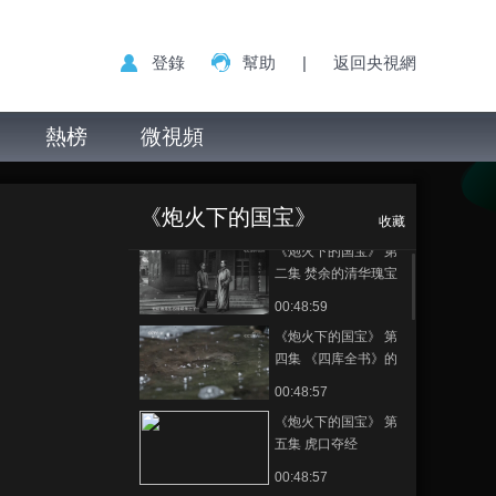
登錄
幫助
|
返回央視網
熱榜
微視頻
《炮火下的国宝》
正在播放
第六集 护书十四年
《炮火下的国宝》
收藏
《炮火下的国宝》 第
二集 焚余的清华瑰宝
00:48:59
《炮火下的国宝》 第
四集 《四库全书》的
抗战苦旅
00:48:57
《炮火下的国宝》 第
五集 虎口夺经
00:48:57