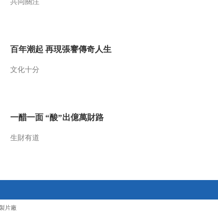
共同關注
郑振铎激动不已
《炮火下的国宝》第
三集：即万金也欣然
接受 经典文献无法以
00:04:31
价来估之
百年潮起 再現張謇傳奇人生
《炮火下的国宝》第
三集：文献保存同志
文化十分
会秘密成立 古籍保护
00:04:40
行动正式开启
《炮火下的国宝》第
三集：多方势力早已
对嘉业堂虎视眈眈 珍
00:08:22
一醋一面 “酸”出億萬財路
贵古籍抢救迫在眉睫
《炮火下的国宝》第
三集：“孤岛”不再安全
生財有道
一干人等想方设法把
00:10:23
古籍运出上海
《炮火下的国宝》第
一集：日军轰炸上海
东方图书馆 46万多册
00:01:27
珍贵古籍化为灰烬
《炮火下的国宝》第
製片廠
一集：上海沦陷南京