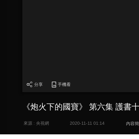
分享
手機看
《炮火下的國寶》 第六集 護書
來源 : 央視網
2020-11-11 01:14
內容簡