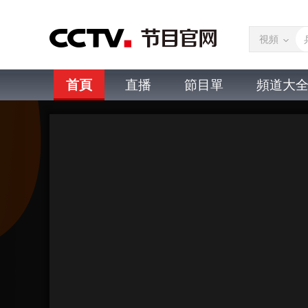
視頻
首頁
直播
節目單
頻道大