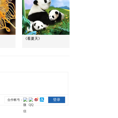
四集：《四库全书》
第二次的旅程充满了
00:05:24
坎坷
《炮火下的国宝》第
四集：几经波折 颠沛
流离的《四库全书》
00:08:02
重回故地
《看夏天》
《炮火下的国宝》第
五集：来自广胜寺下
院的国宝经书重回历
00:06:04
史舞台
《炮火下的国宝》第
五集：赵城军民协力
卫护佛家珍藏
00:14:29
《炮火下的国宝》第
五集：蒋唯心险渡黄
河 终于得见《赵城金
00:02:46
藏》
《炮火下的国宝》第
五集：《赵城金藏》
引起更大的重视 广胜
00:05:22
寺住持力空将经书秘