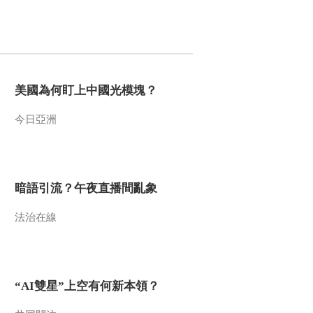
《炮火下的国宝》第
藏
六集：面对天灾和人
祸 王献唐十分镇定
00:03:05
《炮火下的国宝》第
六集：公诸同好是王
美國為何盯上中國光模塊？
献唐对知识文化的态
00:01:41
度
《炮火下的国宝》第
今日亞洲
六集：大悲又大喜之
后 一切似乎都顺利了
00:03:29
起来
《炮火下的国宝》第
六集：李义贵开始独
暗語引流？午夜直播間亂象
自守护馆藏 一守便是
00:04:53
十余载
法治在線
《炮火下的国宝》第
三集：淞沪会战的爆
发让郑振铎担忧起书
00:06:28
的命运
《炮火下的国宝》第
“AI雙星”上空有何新本領？
三集：绝世古剧孤本
现身上海 嗜书如命的
00:04:11