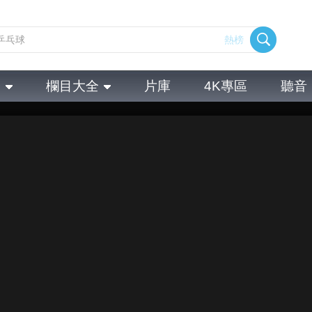
熱榜
全
欄目大全
片庫
4K專區
聽音