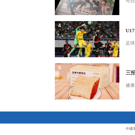
今日
4
U1
足球
5
三
健康
中國