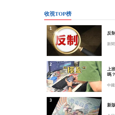
收視TOP榜
1
反
新聞
2
上
嗎
中國
3
新