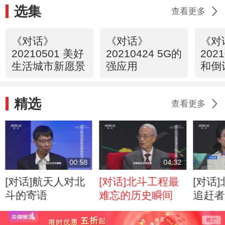
选集
查看更多
《对话》
《对话》
《对
20210501 美好
20210424 5G的
202
生活城市新愿景
强应用
和倒
之热
精选
查看更多
00:58
04:32
[对话]航天人对北
[对话]北斗工程最
[对话
斗的寄语
难忘的历史瞬间
追赶者
者？