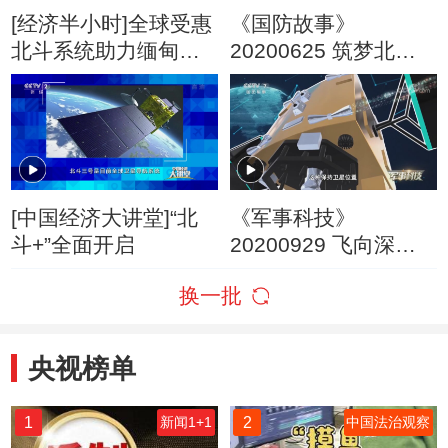
[经济半小时]全球受惠
《国防故事》
北斗系统助力缅甸渔
20200625 筑梦北斗
业
（3）
[中国经济大讲堂]“北
《军事科技》
斗+”全面开启
20200929 飞向深空
——卫星
换一批
央视榜单
1
2
新闻1+1
中国法治观察