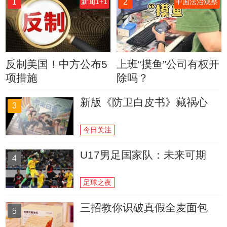
1
2
新闻1+1
中国法治观察
反制美国！中方公布5
上班“摸鱼”公司有权开
项措施
除吗？
新版《防卫白皮书》藏祸心
3
今日关注
U17男足国家队：未来可期
4
足球之夜
三招教你识破真假全麦面包
5