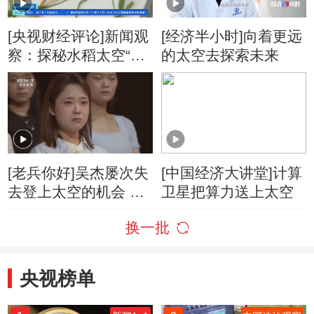
[央视财经评论]新闻观
[经济半小时]向着更远
察：探秘水稻太空“代
的太空去探索未来
代繁衍”奥秘
[老兵你好]吴杰屡次失
[中国经济大讲堂]计算
去登上太空的机会 又
卫星把算力送上太空
屡次重整旗鼓从头再
换一批
来
央视榜单